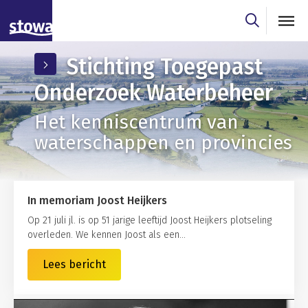
Skip to main content
Skip to main nav
Stichting Toegepast
Onderzoek Waterbeheer
Het kenniscentrum van
waterschappen en provincies
In memoriam Joost Heijkers
Op 21 juli jl. is op 51 jarige leeftijd Joost Heijkers plotseling
overleden. We kennen Joost als een...
Lees bericht