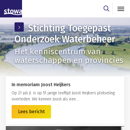
Skip to main content
Skip to main nav
Stichting Toegepast
Onderzoek Waterbeheer
Het kenniscentrum van
waterschappen en provincies
In memoriam Joost Heijkers
Op 21 juli jl. is op 51 jarige leeftijd Joost Heijkers plotseling
overleden. We kennen Joost als een...
Lees bericht