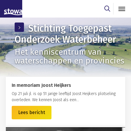
Skip to main content
Skip to main nav
Stichting Toegepast
Onderzoek Waterbeheer
Het kenniscentrum van
waterschappen en provincies
In memoriam Joost Heijkers
Op 21 juli jl. is op 51 jarige leeftijd Joost Heijkers plotseling
overleden. We kennen Joost als een...
Lees bericht