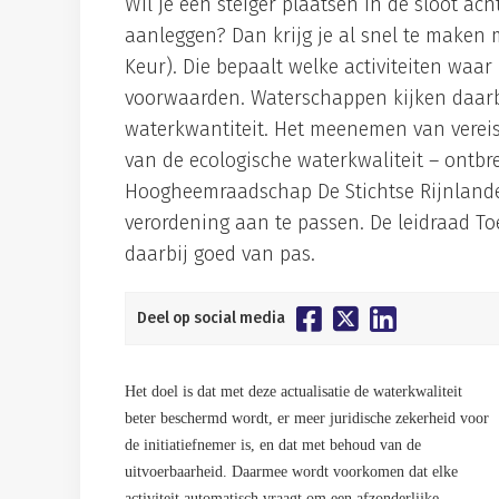
Wil je een steiger plaatsen in de sloot ach
aanleggen? Dan krijg je al snel te maken
Keur). Die bepaalt welke activiteiten waa
voorwaarden. Waterschappen kijken daarbi
waterkwantiteit. Het meenemen van verei
van de ecologische waterkwaliteit – ontbre
Hoogheemraadschap De Stichtse Rijnlande
verordening aan te passen. De leidraad T
daarbij goed van pas.
Deel op social media
Het doel is dat met deze actualisatie de waterkwaliteit
beter beschermd wordt, er meer juridische zekerheid voor
de initiatiefnemer is, en dat met behoud van de
uitvoerbaarheid. Daarmee wordt voorkomen dat elke
activiteit automatisch vraagt om een afzonderlijke