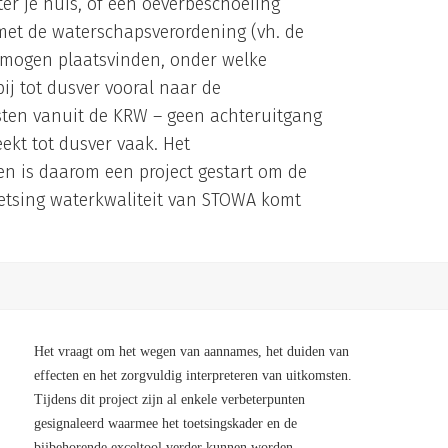
ter je huis, of een oeverbeschoeiing
 met de waterschapsverordening (vh. de
r mogen plaatsvinden, onder welke
j tot dusver vooral naar de
sten vanuit de KRW – geen achteruitgang
ekt tot dusver vaak. Het
n is daarom een project gestart om de
oetsing waterkwaliteit van STOWA komt
Het vraagt om het wegen van aannames, het duiden van
effecten en het zorgvuldig interpreteren van uitkomsten.
Tijdens dit project zijn al enkele verbeterpunten
gesignaleerd waarmee het toetsingskader en de
bijbehorende exceltool verder kunnen worden