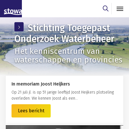
Skip to main content
Skip to main nav
Stichting Toegepast
Onderzoek Waterbeheer
Het kenniscentrum van
waterschappen en provincies
In memoriam Joost Heijkers
Op 21 juli jl. is op 51 jarige leeftijd Joost Heijkers plotseling
overleden. We kennen Joost als een...
Lees bericht