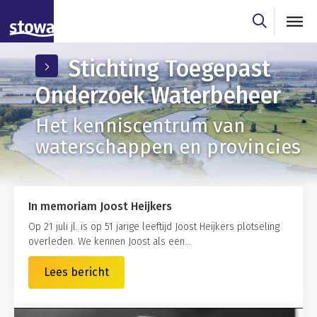
Skip to main content
Skip to main nav
Stichting Toegepast
Onderzoek Waterbeheer
Het kenniscentrum van
waterschappen en provincies
In memoriam Joost Heijkers
Op 21 juli jl. is op 51 jarige leeftijd Joost Heijkers plotseling
overleden. We kennen Joost als een...
Lees bericht