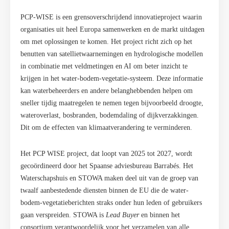
PCP-WISE is een grensoverschrijdend innovatieproject waarin
organisaties uit heel Europa samenwerken en de markt uitdagen
om met oplossingen te komen. Het project richt zich op het
benutten van satellietwaarnemingen en hydrologische modellen
in combinatie met veldmetingen en AI om beter inzicht te
krijgen in het water-bodem-vegetatie-systeem. Deze informatie
kan waterbeheerders en andere belanghebbenden helpen om
sneller tijdig maatregelen te nemen tegen bijvoorbeeld droogte,
wateroverlast, bosbranden, bodemdaling of dijkverzakkingen.
Dit om de effecten van klimaatverandering te verminderen.
Het PCP WISE project, dat loopt van 2025 tot 2027, wordt
gecoördineerd door het Spaanse adviesbureau Barrabés. Het
Waterschapshuis en STOWA maken deel uit van de groep van
twaalf aanbestedende diensten binnen de EU die de water-
bodem-vegetatieberichten straks onder hun leden of gebruikers
gaan verspreiden. STOWA is
Lead Buyer
en binnen het
consortium verant­woordelijk voor het verzamelen van alle