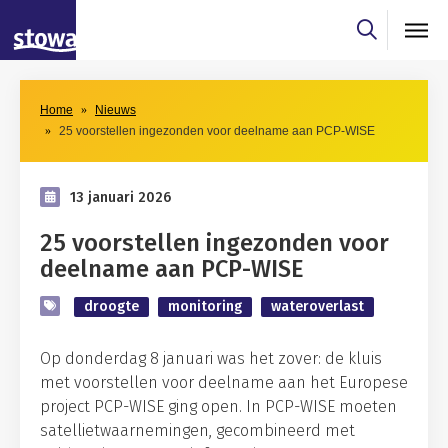
Skip to main content
Skip to main nav
Home
Nieuws
25 voorstellen ingezonden voor deelname aan PCP-WISE
13 januari 2026
25 voorstellen ingezonden voor
deelname aan PCP-WISE
droogte
monitoring
wateroverlast
Op donderdag 8 januari was het zover: de kluis
met voorstellen voor deelname aan het Europese
project PCP-WISE ging open. In PCP-WISE moeten
satellietwaarnemingen, gecombineerd met