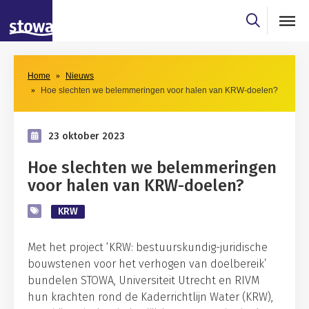
Skip to main content
Skip to main nav
Home
Nieuws
Hoe slechten we belemmeringen voor halen van KRW-doelen?
23 oktober 2023
Hoe slechten we belemmeringen
voor halen van KRW-doelen?
KRW
Met het project ‘KRW: bestuurskundig-juridische
bouwstenen voor het verhogen van doelbereik’
bundelen STOWA, Universiteit Utrecht en RIVM
hun krachten rond de Kaderrichtlijn Water (KRW),