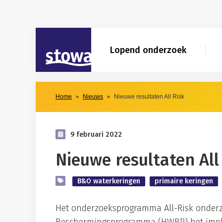
Skip to main content
Skip to main nav
STOWA
Lopend onderzoek
Home
Nieuws
Nieuwe resultaten All Risk
9 februari 2022
Nieuwe resultaten All
B&O waterkeringen
primaire keringen
Het onderzoeksprogramma All-Risk onder