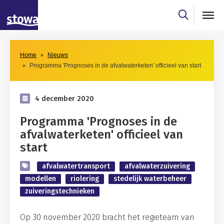
Skip to main content
Skip to main nav
Home
Nieuws
Programma 'Prognoses in de afvalwaterketen' officieel van start
4 december 2020
Programma 'Prognoses in de
afvalwaterketen' officieel van
start
afvalwatertransport
afvalwaterzuivering
modellen
riolering
stedelijk waterbeheer
zuiveringstechnieken
Op 30 november 2020 bracht het regieteam van