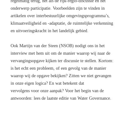
regelmatig terug, net als de rijk-regio-discussie en het
onderwerp participatie. Voorbeelden zijn te vinden in
artikelen over interbestuurlijke omgevingsprogramma’s,
klimaatveiligheid en -adaptatie, de ruimtelijke verkenning
en uitvoeringskracht in het landelijk gebied.
Ook Martijn van der Steen (NSOB) nodigt ons in het
interview met hem uit om de manier waarop wij naar de
vervangingsopgave kijken ter discussie te stellen. Kortom:
is het echt een probleem, of een gevolg van de manier
waarop wij de opgave bekijken? Zitten we niet gevangen
in onze eigen logica? En wat betekent dat
vervolgens voor onze aanpak? Voor het begin van de
antwoorden: lees de laatste editie van Water Governance.