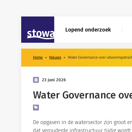
Skip to main content
Skip to main nav
STOWA
Lopend onderzoek
Home
Nieuws
Water Governance over uitvoeringskrac
23 juni 2026
Water Governance ove
De opgaven in de watersector zijn groot e
dat verouderde infrastructuur tijdig word