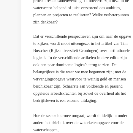
procedures en samenwerking. In hoeverre zijn deze in de
watersector helpend of juist verstorend om ambities,
plannen en projecten te realiseren? Welke verbeterpunten
zijn denkbaar?
Dat er verschillende perspectieven zijn om naar de opgave
te kijken, wordt mooi uiteengezet in het artikel van Tim
Busscher (Rijksuniversiteit Groningen) over institutionele
logica’s. In de verschillende artikelen in deze editie zijn
ook een paar dominante logica’s terug te zien. De
belangrijkste is die waar we mee begonnen zijn; met de
vervangingsopgave waarvoor te weinig geld en mensen
beschikbaar zijn. Schaarste aan voldoende en passend
opgeleide arbeidskrachten bij zowel de overheid als het
bedrijfsleven is een enorme uitdaging.
Hoe de sector hiermee omgaat, wordt duidelijk in onder
andere het drieluik over de waterketenopgave voor de
waterschappen,