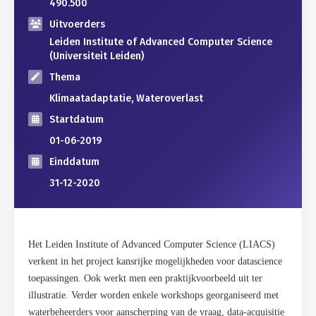
490.500
Uitvoerders
Leiden Institute of Advanced Computer Science
(Universiteit Leiden)
Thema
Klimaatadaptatie, Wateroverlast
Startdatum
01-06-2019
Einddatum
31-12-2020
Het Leiden Institute of Advanced Computer Science (LIACS)
verkent in het project kansrijke mogelijkheden voor datascience
toepassingen. Ook werkt men een praktijkvoorbeeld uit ter
illustratie. Verder worden enkele workshops georganiseerd met
waterbeheerders voor aanscherping van de vraag, data-acquisitie