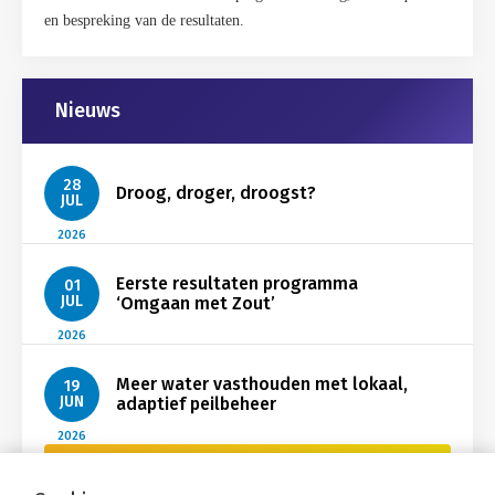
en bespreking van de resultaten.
Gerelateerd
Nieuws
28
Droog, droger, droogst?
JUL
2026
Eerste resultaten programma
01
JUL
‘Omgaan met Zout’
2026
Meer water vasthouden met lokaal,
19
JUN
adaptief peilbeheer
2026
Bekijk Nieuws