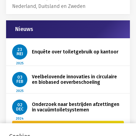
Nederland, Duitsland en Zweden
Gerelateerd
Nieuws
23
Enquête over toiletgebruik op kantoor
MEI
2025
Veelbelovende innovaties in circulaire
03
FEB
en biobased oeverbeschoeiing
2025
Onderzoek naar bestrijden afzettingen
02
DEC
in vacuümtoiletsystemen
2024
Bekijk Nieuws