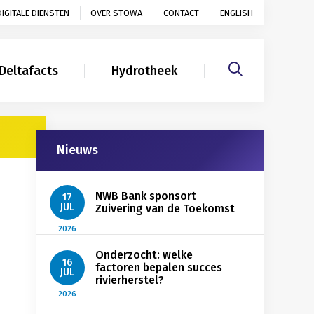
DIGITALE DIENSTEN
OVER STOWA
CONTACT
ENGLISH
Deltafacts
Hydrotheek
Gerelateerd
Nieuws
NWB Bank sponsort
17
JUL
Zuivering van de Toekomst
2026
Onderzocht: welke
16
factoren bepalen succes
JUL
rivierherstel?
2026