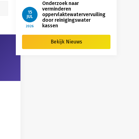
Onderzoek naar
verminderen
15
oppervlaktewatervervuiling
JUL
door reinigingswater
kassen
2026
Bekijk Nieuws