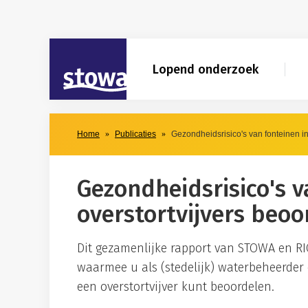
Skip to main content
Skip to main nav
STOWA
Lopend onderzoek
Home
Publicaties
Gezondheidsrisico's van fonteinen in
Gezondheidsrisico's v
overstortvijvers beo
Dit gezamenlijke rapport van STOWA en RI
waarmee u als (stedelijk) waterbeheerder 
een overstortvijver kunt beoordelen.