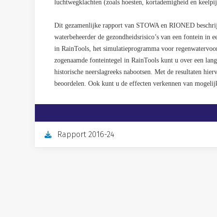
luchtwegklachten (zoals hoesten, kortademigheid en keelpij
Dit gezamenlijke rapport van STOWA en RIONED beschrijft
waterbeheerder de gezondheidsrisico’s van een fontein in 
in RainTools, het simulatieprogramma voor regenwaterv
zogenaamde fonteintegel in RainTools kunt u over een lange
historische neerslagreeks nabootsen. Met de resultaten hier
beoordelen. Ook kunt u de effecten verkennen van mogelij
Rapport 2016-24