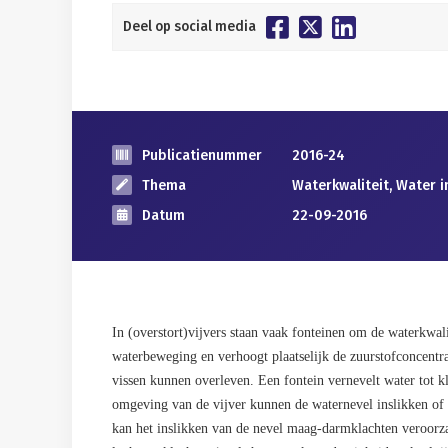
Deel op social media
Publicatienummer
2016-24
Thema
Waterkwaliteit, Water i
Datum
22-09-2016
In (overstort)vijvers staan vaak fonteinen om de waterkwali
waterbeweging en verhoogt plaatselijk de zuurstofconcentra
vissen kunnen overleven. Een fontein vernevelt water tot k
omgeving van de vijver kunnen de waternevel inslikken of i
kan het inslikken van de nevel maag-darmklachten veroorza