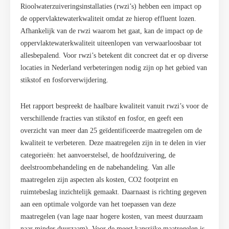
Rioolwaterzuiveringsinstallaties (rwzi’s) hebben een impact op
de oppervlaktewaterkwaliteit omdat ze hierop effluent lozen.
Afhankelijk van de rwzi waarom het gaat, kan de impact op de
oppervlaktewaterkwaliteit uiteenlopen van verwaarloosbaar tot
allesbepalend. Voor rwzi’s betekent dit concreet dat er op diverse
locaties in Nederland verbeteringen nodig zijn op het gebied van
stikstof en fosforverwijdering.
Het rapport bespreekt de haalbare kwaliteit vanuit rwzi’s voor de
verschillende fracties van stikstof en fosfor, en geeft een
overzicht van meer dan 25 geïdentificeerde maatregelen om de
kwaliteit te verbeteren. Deze maatregelen zijn in te delen in vier
categorieën: het aanvoerstelsel, de hoofdzuivering, de
deelstroombehandeling en de nabehandeling. Van alle
maatregelen zijn aspecten als kosten, CO2 footprint en
ruimtebeslag inzichtelijk gemaakt. Daarnaast is richting gegeven
aan een optimale volgorde van het toepassen van deze
maatregelen (van lage naar hogere kosten, van meest duurzaam
naar minder duurzaam). Voor de meest kansrijke maatregelen is