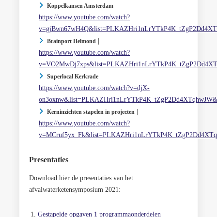
|
Koppelkansen Amsterdam
https://www.youtube.com/watch?
v=gjBwn67wH4Q&list=PLKAZHri1nLrYTkP4K_tZgP2Dd4XT
|
Brainport Helmond
https://www.youtube.com/watch?
v=VO2MwDj7xps&list=PLKAZHri1nLrYTkP4K_tZgP2Dd4X
|
Superlocal Kerkrade
https://www.youtube.com/watch?v=djX-
on3oxnw&list=PLKAZHri1nLrYTkP4K_tZgP2Dd4XTqhwJW&
|
Kerninzichten stapelen in projecten
https://www.youtube.com/watch?
v=MCruf5yx_Fk&list=PLKAZHri1nLrYTkP4K_tZgP2Dd4XT
Presentaties
Download hier de presentaties van het
afvalwaterketensymposium 2021:
Gestapelde opgaven 1 programmaonderdelen