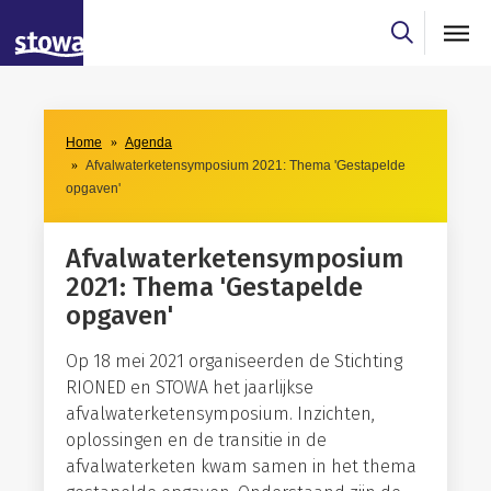
Skip to main content
Skip to main nav
Skip to agendaresultaten filter
Home
Agenda
Afvalwaterketensymposium 2021: Thema 'Gestapelde
opgaven'
Afvalwaterketensymposium
2021: Thema 'Gestapelde
opgaven'
Op 18 mei 2021 organiseerden de Stichting
RIONED en STOWA het jaarlijkse
afvalwaterketensymposium. Inzichten,
oplossingen en de transitie in de
afvalwaterketen kwam samen in het thema