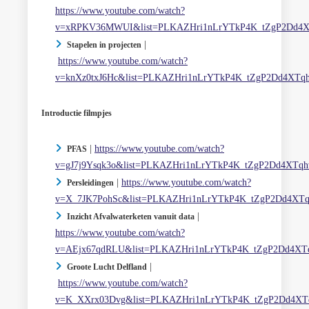
https://www.youtube.com/watch?
v=xRPKV36MWUI&list=PLKAZHri1nLrYTkP4K_tZgP2Dd4X
|
Stapelen in projecten
https://www.youtube.com/watch?
v=knXz0txJ6Hc&list=PLKAZHri1nLrYTkP4K_tZgP2Dd4XTq
Introductie filmpjes
|
https://www.youtube.com/watch?
PFAS
v=gJ7j9Ysqk3o&list=PLKAZHri1nLrYTkP4K_tZgP2Dd4XTq
|
https://www.youtube.com/watch?
Persleidingen
v=X_7JK7PohSc&list=PLKAZHri1nLrYTkP4K_tZgP2Dd4XT
|
Inzicht Afvalwaterketen vanuit data
https://www.youtube.com/watch?
v=AEjx67qdRLU&list=PLKAZHri1nLrYTkP4K_tZgP2Dd4XT
|
Groote Lucht Delfland
https://www.youtube.com/watch?
v=K_XXrx03Dvg&list=PLKAZHri1nLrYTkP4K_tZgP2Dd4XT