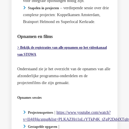
voor integrale oplossingen nodig zijn.
– verdiepende sessie over drie
Stapelen in projecten
complexe projecten: Koppelkansen Amsterdam,
Brainport Helmond en Superlocal Kerkrade.
Opnamen en films
> Bekijk de registraties van alle opnamen op het videokanaal
van STOWA
Onderstaand zie je het overzicht van de opnames van alle
afzonderlijke programma-onderdelen en de
projectenfilms die zijn gemaakt.
Opnames sessies
|
https://www.youtube.com/watch?
Projectenspetters
v=lI4jHjkcgmg&list=PLKAZHri1nLrYTkP4K_tZgP2Dd4XTq
|
Gestapelde opgaven