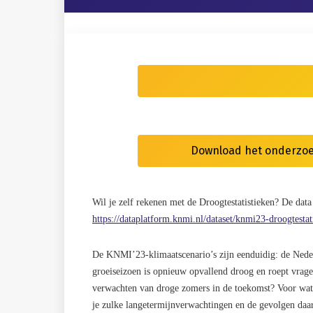
Download het onderzoek
Wil je zelf rekenen met de Droogtestatistieken? De dat
https://dataplatform.knmi.nl/dataset/knmi23-droogtestat
De KNMI’23-klimaatscenario’s zijn eenduidig: de Neder
groeiseizoen is opnieuw opvallend droog en roept vrage
verwachten van droge zomers in de toekomst? Voor water
je zulke langetermijnverwachtingen en de gevolgen daa