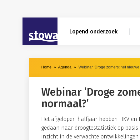
Skip to main content
Skip to main nav
Skip to agendaresultaten filter
STOWA
Lopend onderzoek
Home
Agenda
Webinar ‘Droge zomers: het nieuwe
Webinar ‘Droge zome
normaal?’
Het afgelopen halfjaar hebben HKV en 
gedaan naar droogtestatistiek op basis
inzicht in de verwachte ontwikkelingen 