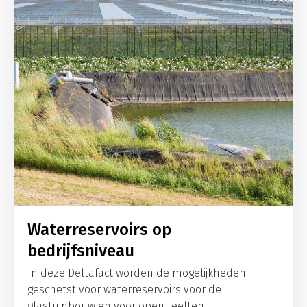
Waterreservoirs op
bedrijfsniveau
In deze Deltafact worden de mogelijkheden
geschetst voor waterreservoirs voor de
glastuinbouw en voor open teelten.