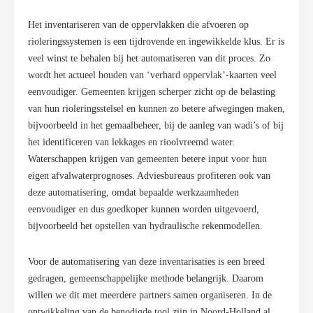
Het inventariseren van de oppervlakken die afvoeren op
rioleringssystemen is een tijdrovende en ingewikkelde klus. Er is
veel winst te behalen bij het automatiseren van dit proces. Zo
wordt het actueel houden van ‘verhard oppervlak’-kaarten veel
eenvoudiger. Gemeenten krijgen scherper zicht op de belasting
van hun rioleringsstelsel en kunnen zo betere afwegingen maken,
bijvoorbeeld in het gemaalbeheer, bij de aanleg van wadi’s of bij
het identificeren van lekkages en rioolvreemd water.
Waterschappen krijgen van gemeenten betere input voor hun
eigen afvalwaterprognoses. Adviesbureaus profiteren ook van
deze automatisering, omdat bepaalde werkzaamheden
eenvoudiger en dus goedkoper kunnen worden uitgevoerd,
bijvoorbeeld het opstellen van hydraulische rekenmodellen.
Voor de automatisering van deze inventarisaties is een breed
gedragen, gemeenschappelijke methode belangrijk. Daarom
willen we dit met meerdere partners samen organiseren. In de
ontwikkeling van de benodigde tool zijn in Noord-Holland al