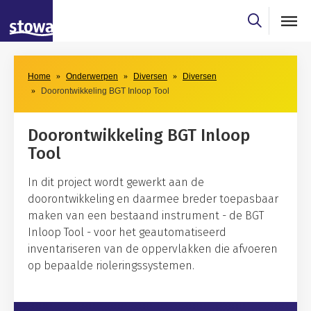
Skip to main content
Skip to main nav
Home
Onderwerpen
Diversen
Diversen
Doorontwikkeling BGT Inloop Tool
Doorontwikkeling BGT Inloop
Tool
In dit project wordt gewerkt aan de
doorontwikkeling en daarmee breder toepasbaar
maken van een bestaand instrument - de BGT
Inloop Tool - voor het geautomatiseerd
inventariseren van de oppervlakken die afvoeren
op bepaalde rioleringssystemen.