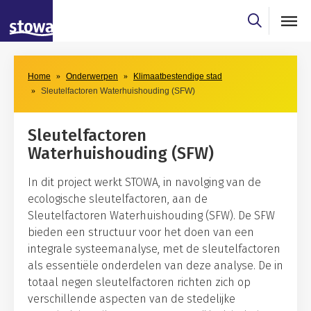
Skip to main content
Skip to main nav
Home
Onderwerpen
Klimaatbestendige stad
Sleutelfactoren Waterhuishouding (SFW)
Sleutelfactoren
Waterhuishouding (SFW)
In dit project werkt STOWA, in navolging van de
ecologische sleutelfactoren, aan de
Sleutelfactoren Waterhuishouding (SFW). De SFW
bieden een structuur voor het doen van een
integrale systeemanalyse, met de sleutelfactoren
als essentiële onderdelen van deze analyse. De in
totaal negen sleutelfactoren richten zich op
verschillende aspecten van de stedelijke