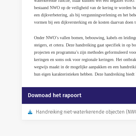
waterkerende functie, maar kunnen wel een negatief effect
bestaand NWO op de veiligheid van de kering te worden be
een dijkverbetering, als bij vergunningverlening en het 
vormen bij een dijkversterking en de kosten daarvan doen 
Onder NWO’s vallen bomen, bebouwing, kabels en leidinge
steigers, et cetera. Deze handreiking gaat specifiek in op 
projecten en programma’s zijn methodes geformuleerd voo
keringen en soms ook voor regionale keringen. Het ontbrak
wegwijs maakt in de mogelijke aanpakken en een handreiki
hun eigen karakteristieken hebben.
Deze handreiking biedt 
Downoad het rapoort
Handreiking niet-waterkerende objecten (NWO