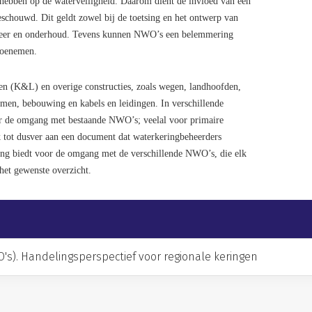
 hebben op de waterveiligheid. Daarom dient de invloed van een
schouwd. Dit geldt zowel bij de toetsing en het ontwerp van
beheer en onderhoud. Tevens kunnen NWO’s een belemmering
toenemen.
n (K&L) en overige constructies, zoals wegen, landhoofden,
bomen, bebouwing en kabels en leidingen. In verschillende
r de omgang met bestaande NWO’s; veelal voor primaire
 tot dusver aan een document dat waterkeringbeheerders
ng biedt voor de omgang met de verschillende NWO’s, die elk
het gewenste overzicht.
's). Handelingsperspectief voor regionale keringen