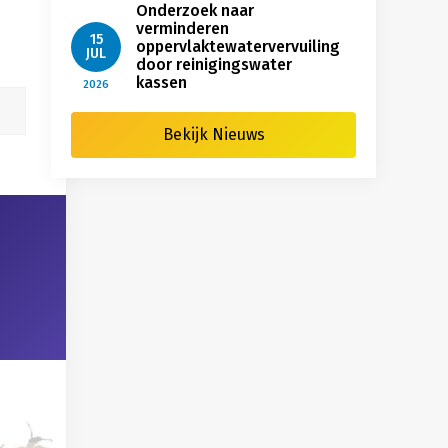
Onderzoek naar
verminderen
15
oppervlaktewatervervuiling
JUL
door reinigingswater
kassen
2026
Bekijk Nieuws