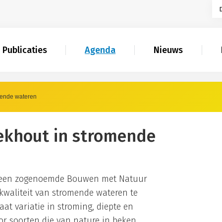
Publicaties
Agenda
Nieuws
mende wateren
ekhout in stromende
s een zogenoemde Bouwen met Natuur
kwaliteit van stromende wateren te
at variatie in stroming, diepte en
oor soorten die van nature in beken