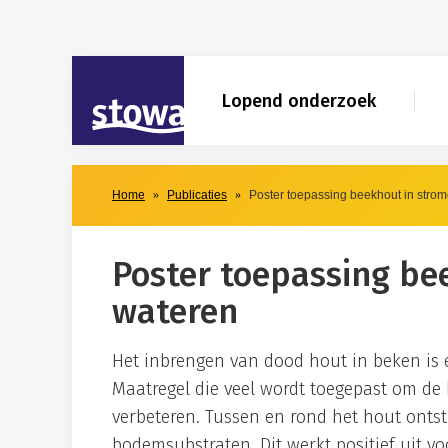
Skip to main content
Skip to main nav
STOWA
Lopend onderzoek
Home
Publicaties
Poster toepassing beekhout in stro
Poster toepassing be
wateren
Het inbrengen van dood hout in beken i
Maatregel die veel wordt toegepast om de 
verbeteren. Tussen en rond het hout ontsta
bodemsubstraten. Dit werkt positief uit v