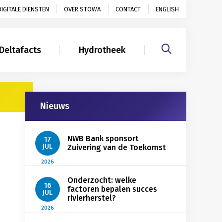
DIGITALE DIENSTEN
OVER STOWA
CONTACT
ENGLISH
Deltafacts
Hydrotheek
Gerelateerd
Nieuws
NWB Bank sponsort
17
JUL
Zuivering van de Toekomst
2026
Onderzocht: welke
16
factoren bepalen succes
JUL
rivierherstel?
2026