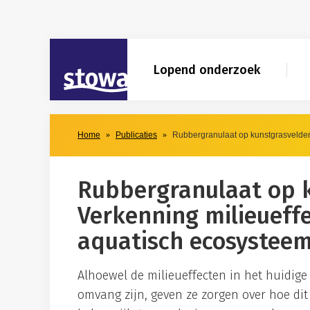
Skip to main content
Skip to main nav
STOWA
Lopend onderzoek
Home
Publicaties
Rubbergranulaat op kunstgrasvelden.
Rubbergranulaat op 
Verkenning milieueff
aquatisch ecosystee
Alhoewel de milieueffecten in het huidig
omvang zijn, geven ze zorgen over hoe dit 