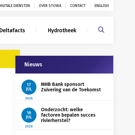
DIGITALE DIENSTEN
OVER STOWA
CONTACT
ENGLISH
Deltafacts
Hydrotheek
Gerelateerd
Nieuws
NWB Bank sponsort
17
JUL
Zuivering van de Toekomst
2026
Onderzocht: welke
16
factoren bepalen succes
JUL
rivierherstel?
2026