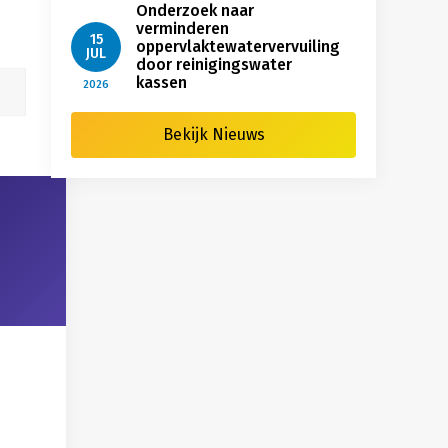
Onderzoek naar
verminderen
15
oppervlaktewatervervuiling
JUL
door reinigingswater
kassen
2026
Bekijk Nieuws