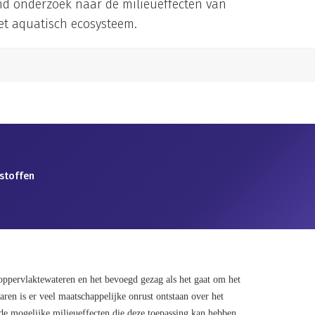
nd onderzoek naar de milieueffecten van
et aquatisch ecosysteem.
 stoffen
 oppervlaktewateren en het bevoegd gezag als het gaat om het
ren is er veel maatschappelijke onrust ontstaan over het
de mogelijke milieueffecten die deze toepassing kan hebben.