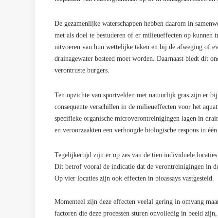
De gezamenlijke waterschappen hebben daarom in samenwe
met als doel te bestuderen of er milieueffecten op kunnen 
uitvoeren van hun wettelijke taken en bij de afweging of e
drainagewater besteed moet worden. Daarnaast biedt dit o
verontruste burgers.
Ten opzichte van sportvelden met natuurlijk gras zijn er b
consequente verschillen in de milieueffecten voor het aqua
specifieke organische microverontreinigingen lagen in drain
en veroorzaakten een verhoogde biologische respons in één
Tegelijkertijd zijn er op zes van de tien individuele locati
Dit betrof vooral de indicatie dat de verontreinigingen in 
Op vier locaties zijn ook effecten in bioassays vastgesteld.
Momenteel zijn deze effecten veelal gering in omvang maar 
factoren die deze processen sturen onvolledig in beeld zijn,