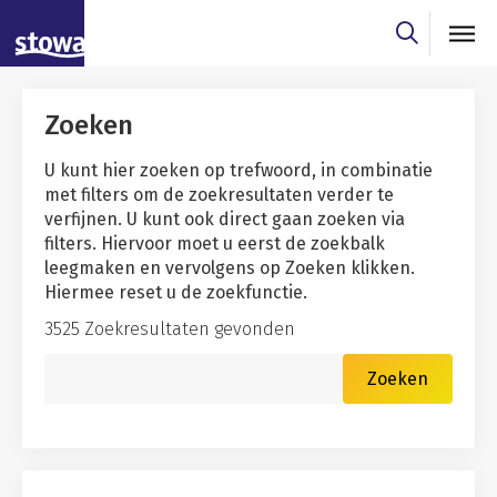
Skip to main content
Skip to main nav
Skip to zoekresultaten filter
Zoeken
U kunt hier zoeken op trefwoord, in combinatie
met filters om de zoekresultaten verder te
verfijnen. U kunt ook direct gaan zoeken via
filters. Hiervoor moet u eerst de zoekbalk
leegmaken en vervolgens op Zoeken klikken.
Hiermee reset u de zoekfunctie.
3525 Zoekresultaten gevonden
Zoekwoord