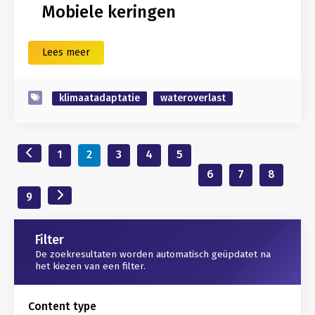
Mobiele keringen
Lees meer
klimaatadaptatie
wateroverlast
1
2
3
4
5
6
7
8
9
Gerelateerd
Filter
De zoekresultaten worden automatisch geüpdatet na
het kiezen van een filter.
Content type