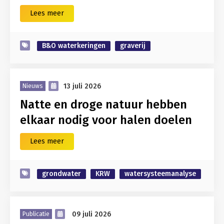
Lees meer
B&O waterkeringen
graverij
13 juli 2026
Nieuws
Natte en droge natuur hebben
elkaar nodig voor halen doelen
Lees meer
grondwater
KRW
watersysteemanalyse
09 juli 2026
Publicatie