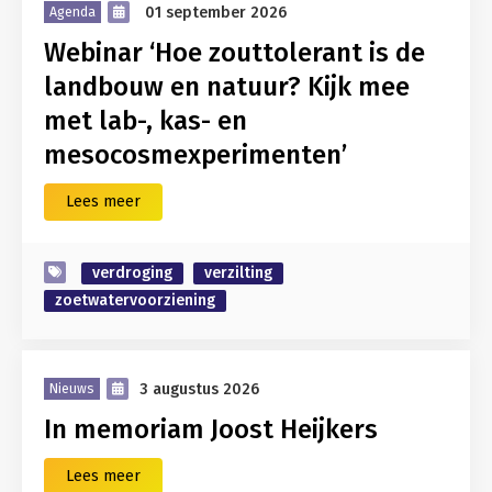
01 september 2026
Agenda
Webinar ‘Hoe zouttolerant is de
landbouw en natuur? Kijk mee
met lab-, kas- en
mesocosmexperimenten’
Lees meer
verdroging
verzilting
zoetwatervoorziening
3 augustus 2026
Nieuws
In memoriam Joost Heijkers
Lees meer