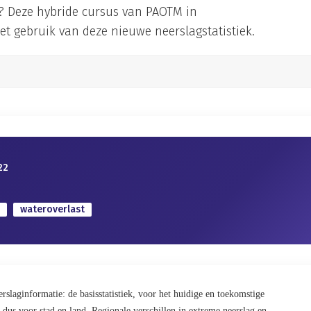
e? Deze hybride cursus van PAOTM in
t gebruik van deze nieuwe neerslagstatistiek.
22
wateroverlast
slaginformatie: de basisstatistiek, voor het huidige en toekomstige
dus voor stad en land. Regionale verschillen in extreme neerslag en