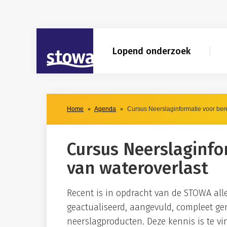
Skip to main content
Skip to main nav
Skip to agendaresultaten filter
STOWA
Lopend onderzoek
Home
Agenda
Cursus Neerslaginformatie voor ber
Cursus Neerslaginfo
van wateroverlast
Recent is in opdracht van de STOWA alle
geactualiseerd, aangevuld, compleet ge
neerslagproducten. Deze kennis is te 