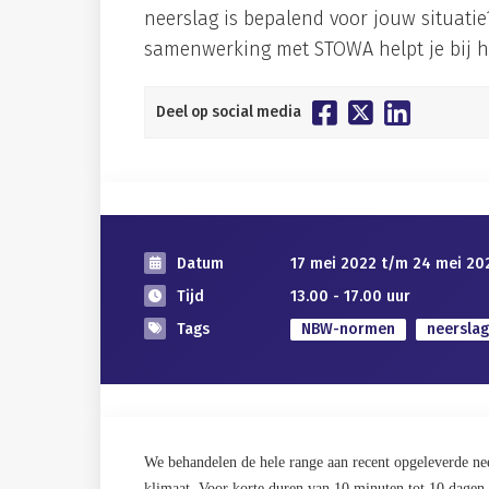
neerslag is bepalend voor jouw situati
samenwerking met STOWA helpt je bij he
Deel op social media
Datum
17 mei 2022
t/m
24 mei 20
Tijd
13.00 - 17.00 uur
Tags
NBW-normen
neerslag
We behandelen de hele range aan recent opgeleverde neer
klimaat. Voor korte duren van 10 minuten tot 10 dagen, 