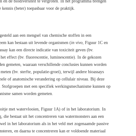
n en de biodiversiteit te vergroten. In het programma brengen
 kennis (beter) toepasbaar voor de praktijk.
gesteld aan een mengsel van chemische stoffen in een
teem kan bestaan uit levende organismen (
in vivo
, Figuur 1C en
ssay kan een directe indicatie van toxiciteit geven (bv.
 het effect (bv. fluorescentie, luminescentie). In de gekozen
orden gemeten, waaraan verschillende conclusies kunnen worden
eten (bv. sterfte, populatie-groei), terwijl andere bioassays
onele of anatomische verandering op cellulair niveau. Bij deze
n. Stofgroepen met een specifiek werkingsmechanisme kunnen op
chanisme samen worden gemeten.
ooitje met watervlooien, Figuur 1A) of in het laboratorium. In
g, die bestaat uit het concentreren van watermonsters aan een
owel in het laboratorium als in het veld met zogenaamde passive
nsteren, en daarna te concentreren kan er voldoende materiaal