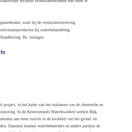
laktewater inclusief drinkwaterbronnen niet dient te
ngsmethoden, zoals bij de rioolwaterzuivering.
nsformatieproducten bij waterbehandeling.
 Handhaving. Bv. lozingen.
cts
it project, in het kader van het realiseren van de chemische en
nitoring. In de Kennisimpuls Waterkwaliteit werken Rijk,
tituten aan meer inzicht in de kwaliteit van het grond- en
oeden. Daarmee kunnen waterbeheerders en andere partijen de