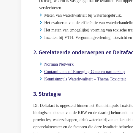
(KRW), waarin is vastgelegd dat de kwaliteit van opperv
verslechteren.
Meten van waterkwaliteit bij waterhergebruik.
Het evalueren van de efficiëntie van waterbehandeli
Het meten van (mogelijke) vorming van toxische tra
Inzetten bij VTH: Vergunningverlening, Toezicht en
2. Gerelateerde onderwerpen en Deltafa
Norman Network
Contaminants of Emerging Concern partnership
Kennisimpuls Waterkwaliteit – Thema Toxiciteit
3. Strategie
Dit Deltafact is opgesteld binnen het Kennisimpuls Toxicite
biologische doelen van de KRW en de daarbij behorende mo
provincies, waterschappen, drinkwaterbedrijven en kennisins
oppervlaktewater en de factoren die deze kwaliteit beïnvl