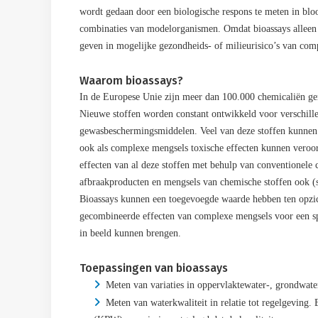
wordt gedaan door een biologische respons te meten in bloo
combinaties van modelorganismen. Omdat bioassays alleen r
geven in mogelijke gezondheids- of milieurisico’s van com
Waarom bioassays?
In de Europese Unie zijn meer dan 100.000 chemicaliën ger
Nieuwe stoffen worden constant ontwikkeld voor verschillen
gewasbeschermingsmiddelen. Veel van deze stoffen kunnen h
ook als complexe mengsels toxische effecten kunnen veroor
effecten van al deze stoffen met behulp van conventionele 
afbraakproducten en mengsels van chemische stoffen ook (
Bioassays kunnen een toegevoegde waarde hebben ten opzic
gecombineerde effecten van complexe mengsels voor een spe
in beeld kunnen brengen.
Toepassingen van bioassays
Meten van variaties in oppervlaktewater-, grondwate
Meten van waterkwaliteit in relatie tot regelgeving.