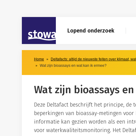
Skip to main content
Skip to main nav
STOWA
Lopend onderzoek
Home
Deltafacts: altijd de nieuwste feiten over klimaat, w
Wat zijn bioassays en wat kan ik ermee?
Wat zijn bioassays en
Deze Deltafact beschrijft het principe, de
beperkingen van bioassay-metingen voor h
informatie kan gezien worden als een int
voor waterkwaliteitsmonitoring. Het Deltaf