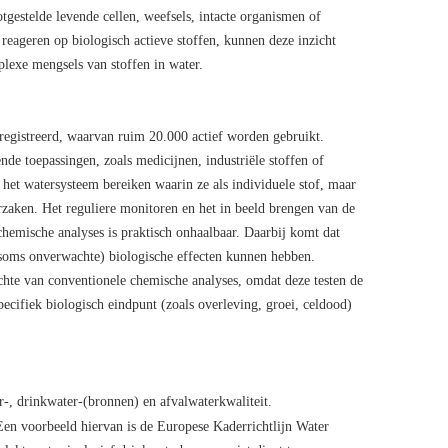
tgestelde levende cellen, weefsels, intacte organismen of
eageren op biologisch actieve stoffen, kunnen deze inzicht
plexe mengsels van stoffen in water.
egistreerd, waarvan ruim 20.000 actief worden gebruikt.
de toepassingen, zoals medicijnen, industriële stoffen of
et watersysteem bereiken waarin ze als individuele stof, maar
zaken. Het reguliere monitoren en het in beeld brengen van de
chemische analyses is praktisch onhaalbaar. Daarbij komt dat
soms onverwachte) biologische effecten kunnen hebben.
hte van conventionele chemische analyses, omdat deze testen de
cifiek biologisch eindpunt (zoals overleving, groei, celdood)
r-, drinkwater-(bronnen) en afvalwaterkwaliteit.
 Een voorbeeld hiervan is de Europese Kaderrichtlijn Water