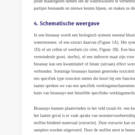
juiste maatregelen nemen om de waterkwaliteit te verbetere
partijen bestaande en nieuwe kennis bijeen, en maken ze die
4. Schematische weergave
In een bioassay wordt een biologisch systeem meestal bloot
watermonster, of een extract daarvan (Figuur 1A). Het sys
1D) of uit cellen of weefsels (
in vitro
, Figuur 1B). Een bioa
verminderde groei, sterfte), of een indirecte maat zijn voor
bioassay kan een kwantitatief of binair (uit/aan) effect w
verbonden. Sommige bioassays kunnen generieke toxiciteit m
een specifiek type toxiciteit meten die hoort bij een functi
laatste spreken we van een specifiek werkingsmechanisme
basis van bioassays met hetzelfde specifieke werkingsme
Bioassays kunnen plaatsvinden in het veld (zoals bv. een k
het laatste geval is er vaak sprake van monstervoorbereidin
stoffen-bindend materiaal (extractie). Deze extractie kan z
samplers worden uitgevoerd. Door de stoffen eerst te bemo