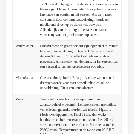
12 °C wordt. Bij lagere T is de kans op dominantie van
blauwalgen kleiner. In een natuurlijk systeem is er een
fluctuatie van soorten in het seizoen. Als de T meer
constant is door continue koudelozing, wordt een
nivellerend effect op de diversiteit verwacht.
Afhankelijk van de timing in het seizoen, zal een
verkorting van het groeiseizoen optreden.
Waterplanten
Fotosynthese en groeisnelheid zijn lager en er is minder
biomassa ontwikkeling bij lagere T. Verwacht wordt
dat een ΔT van -3 °C al effect zal hebben op deze
processen. Afhankelijk van de timing in het seizoen, zal
een verkorting van het groeiseizoen optreden.
Macrofauna
Geen eenduidig beeld. Belangrijk om te weten zijn de
drempelwaarde voor start ontwikkeling en adulte
ontwikkeling. Dit is een kennisleemte.
Vissen
Voor veel vissoorten zijn de optimum T en
zuurstofbehoefte bekend. Hiermee kan een inschatting
van effecten gemaakt worden, zie tabel 3. Figuur 5
(deels overlappend met Tabel 3) laat zien welke
benthivore en herbivore soorten tussen 24 en 30 °C
stress ondervinden bij reproductie. Voor een aantal is
28°C lethaal. Temperaturen in de range van 10-24°C