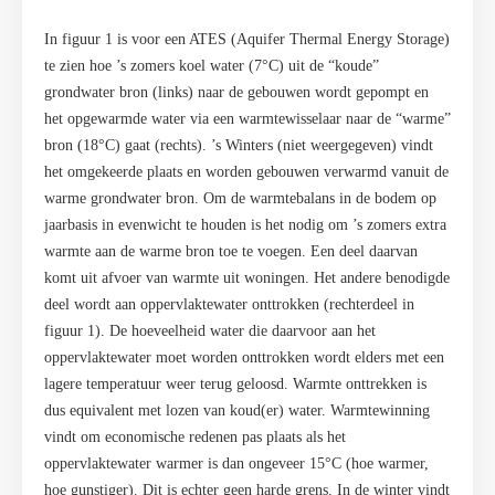
In figuur 1 is voor een ATES (Aquifer Thermal Energy Storage)
te zien hoe ’s zomers koel water (7°C) uit de “koude”
grondwater bron (links) naar de gebouwen wordt gepompt en
het opgewarmde water via een warmtewisselaar naar de “warme”
bron (18°C) gaat (rechts). ’s Winters (niet weergegeven) vindt
het omgekeerde plaats en worden gebouwen verwarmd vanuit de
warme grondwater bron. Om de warmtebalans in de bodem op
jaarbasis in evenwicht te houden is het nodig om ’s zomers extra
warmte aan de warme bron toe te voegen. Een deel daarvan
komt uit afvoer van warmte uit woningen. Het andere benodigde
deel wordt aan oppervlaktewater onttrokken (rechterdeel in
figuur 1). De hoeveelheid water die daarvoor aan het
oppervlaktewater moet worden onttrokken wordt elders met een
lagere temperatuur weer terug geloosd. Warmte onttrekken is
dus equivalent met lozen van koud(er) water. Warmtewinning
vindt om economische redenen pas plaats als het
oppervlaktewater warmer is dan ongeveer 15°C (hoe warmer,
hoe gunstiger). Dit is echter geen harde grens. In de winter vindt