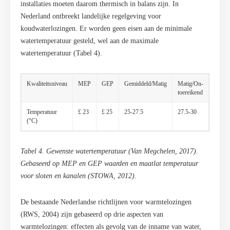
installaties moeten daarom thermisch in balans zijn. In
Nederland ontbreekt landelijke regelgeving voor
koudwaterlozingen. Er worden geen eisen aan de minimale
watertemperatuur gesteld, wel aan de maximale
watertemperatuur (Tabel 4).
Kwaliteitsniveau
MEP
GEP
Gemiddeld/Matig
Matig/On-
Slecht
toereikend
Temperatuur
£ 23
£ 25
25-27.5
27.5-30
>30
(°C)
Tabel 4. Gewenste watertemperatuur (Van Megchelen, 2017).
Gebaseerd op MEP en GEP waarden en maatlat temperatuur
voor sloten en kanalen (STOWA, 2012).
De bestaande Nederlandse richtlijnen voor warmtelozingen
(RWS, 2004) zijn gebaseerd op drie aspecten van
warmtelozingen: effecten als gevolg van de inname van water,