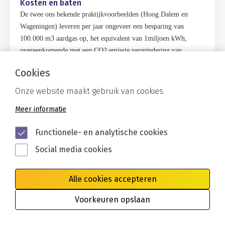
Kosten en baten
De twee ons bekende praktijkvoorbeelden (Hoog Dalem en
Wageningen) leveren per jaar ongeveer een besparing van
100.000 m3 aardgas op, het equivalent van 1miljoen kWh,
overeenkomende met een CO2 emissie vermindering van
ruwweg 180 ton.
Cookies
Dit betekent een maatschappelijke meerwaarde. TEO kan een rol
Onze website maakt gebruik van cookies.
spelen in het streven om Nederland aardgas vrij te krijgen. TEO
Meer informatie
biedt ook kansen om bij te dragen aan vermindering van de
broeikasgasuitstoot. Daarnaast kan het als onderdeel van
Functionele- en analytische cookies
ruimtelijke adaptatie strategieën helpen om potentieel ongunstige
effecten van klimaatverandering te op te vangen (overmatige
Social media cookies
opwarming water, hittestress).
Alle cookies accepteren
Er waren in 2015 slechts 10 TEO-installaties in bedrijf.
Tegelijkertijd zijn er 1.100 WKO-installaties binnen een
Voorkeuren opslaan
kilometer van een watergang geïnstalleerd die uitgebreid kunnen
worden met een TEO-installatie waardoor de capaciteit ervan