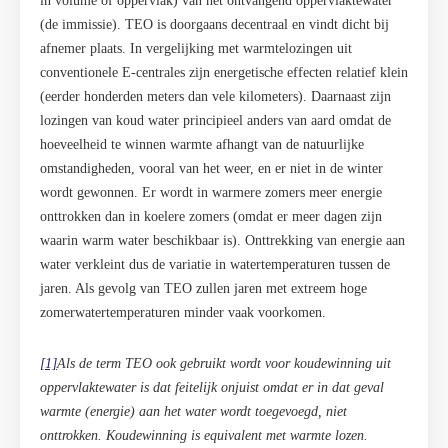
in volume of oppervlak) van het ontvangend oppervlaktewater
(de immissie). TEO is doorgaans decentraal en vindt dicht bij
afnemer plaats. In vergelijking met warmtelozingen uit
conventionele E-centrales zijn energetische effecten relatief klein
(eerder honderden meters dan vele kilometers). Daarnaast zijn
lozingen van koud water principieel anders van aard omdat de
hoeveelheid te winnen warmte afhangt van de natuurlijke
omstandigheden, vooral van het weer, en er niet in de winter
wordt gewonnen. Er wordt in warmere zomers meer energie
onttrokken dan in koelere zomers (omdat er meer dagen zijn
waarin warm water beschikbaar is). Onttrekking van energie aan
water verkleint dus de variatie in watertemperaturen tussen de
jaren. Als gevolg van TEO zullen jaren met extreem hoge
zomerwatertemperaturen minder vaak voorkomen.
[1]
Als de term TEO ook gebruikt wordt voor koudewinning uit
oppervlaktewater is dat feitelijk onjuist omdat er in dat geval
warmte (energie) aan het water wordt toegevoegd, niet
onttrokken. Koudewinning is equivalent met warmte lozen.