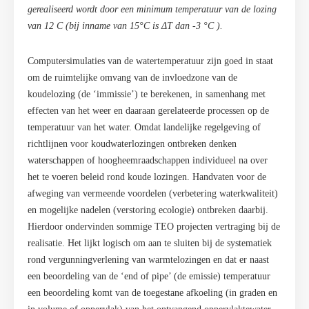
gerealiseerd wordt door een minimum temperatuur van de lozing
van 12 C (bij inname van 15°C is ΔT dan -3 °C ).
Computersimulaties van de watertemperatuur zijn goed in staat
om de ruimtelijke omvang van de invloedzone van de
koudelozing (de ‘immissie’) te berekenen, in samenhang met
effecten van het weer en daaraan gerelateerde processen op de
temperatuur van het water. Omdat landelijke regelgeving of
richtlijnen voor koudwaterlozingen ontbreken denken
waterschappen of hoogheemraadschappen individueel na over
het te voeren beleid rond koude lozingen. Handvaten voor de
afweging van vermeende voordelen (verbetering waterkwaliteit)
en mogelijke nadelen (verstoring ecologie) ontbreken daarbij.
Hierdoor ondervinden sommige TEO projecten vertraging bij de
realisatie. Het lijkt logisch om aan te sluiten bij de systematiek
rond vergunningverlening van warmtelozingen en dat er naast
een beoordeling van de ‘end of pipe’ (de emissie) temperatuur
een beoordeling komt van de toegestane afkoeling (in graden en