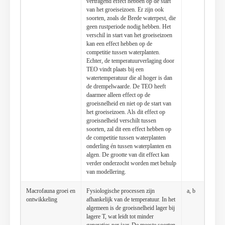
vertragend effect hebben op de start
van het groeiseizoen. Er zijn ook
soorten, zoals de Brede waterpest, die
geen rustperiode nodig hebben. Het
verschil in start van het groeiseizoen
kan een effect hebben op de
competitie tussen waterplanten.
Echter, de temperatuur­verlaging door
TEO vindt plaats bij een
watertemperatuur die al hoger is dan
de drempelwaarde. De TEO heeft
daarmee alleen effect op de
groeisnelheid en niet op de start van
het groeiseizoen. Als dit effect op
groeisnelheid verschilt tussen
soorten, zal dit een effect hebben op
de competitie tussen waterplanten
onderling én tussen waterplanten en
algen. De grootte van dit effect kan
verder onderzocht worden met behulp
van modellering.
Macrofauna groei en
Fysiologische processen zijn
a, b
ontwikkeling
afhankelijk van de temperatuur. In het
algemeen is de groeisnelheid lager bij
lagere T, wat leidt tot minder