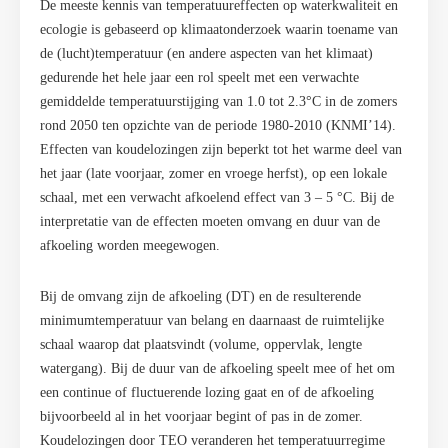
De meeste kennis van temperatuureffecten op waterkwaliteit en
ecologie is gebaseerd op klimaatonderzoek waarin toename van
de (lucht)temperatuur (en andere aspecten van het klimaat)
gedurende het hele jaar een rol speelt met een verwachte
gemiddelde temperatuurstijging van 1.0 tot 2.3°C in de zomers
rond 2050 ten opzichte van de periode 1980-2010 (KNMI’14).
Effecten van koudelozingen zijn beperkt tot het warme deel van
het jaar (late voorjaar, zomer en vroege herfst), op een lokale
schaal, met een verwacht afkoelend effect van 3 – 5 °C. Bij de
interpretatie van de effecten moeten omvang en duur van de
afkoeling worden meegewogen.
Bij de omvang zijn de afkoeling (DT) en de resulterende
minimumtemperatuur van belang en daarnaast de ruimtelijke
schaal waarop dat plaatsvindt (volume, oppervlak, lengte
watergang). Bij de duur van de afkoeling speelt mee of het om
een continue of fluctuerende lozing gaat en of de afkoeling
bijvoorbeeld al in het voorjaar begint of pas in de zomer.
Koudelozingen door TEO veranderen het temperatuurregime