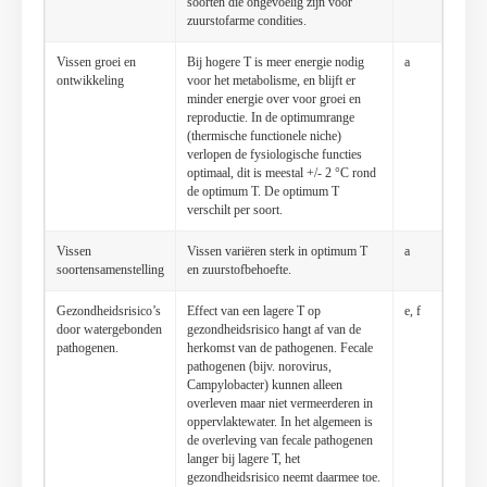
soorten die ongevoelig zijn voor
zuurstofarme condities.
Vissen groei en
Bij hogere T is meer energie nodig
a
ontwikkeling
voor het metabolisme, en blijft er
minder energie over voor groei en
reproductie. In de optimumrange
(thermische functionele niche)
verlopen de fysiologische functies
optimaal, dit is meestal +/- 2 °C rond
de optimum T. De optimum T
verschilt per soort.
Vissen
Vissen variëren sterk in optimum T
a
soortensamenstelling
en zuurstofbehoefte.
Gezondheidsrisico’s
Effect van een lagere T op
e, f
door watergebonden
gezondheidsrisico hangt af van de
pathogenen.
herkomst van de pathogenen. Fecale
pathogenen (bijv. norovirus,
Campylobacter) kunnen alleen
overleven maar niet vermeerderen in
oppervlaktewater. In het algemeen is
de overleving van fecale pathogenen
langer bij lagere T, het
gezondheidsrisico neemt daarmee toe.