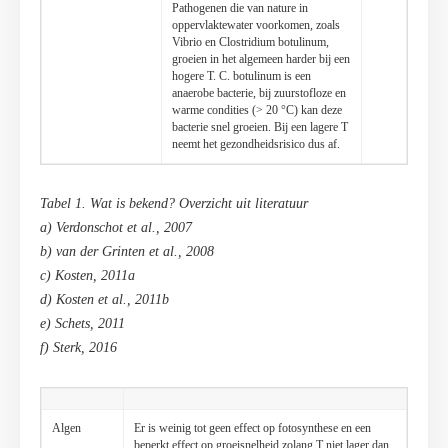
Pathogenen die van nature in
oppervlaktewater voorkomen, zoals
Vibrio en Clostridium botulinum,
groeien in het algemeen harder bij een
hogere T. C. botulinum is een
anaerobe bacterie, bij zuurstofloze en
warme condities (> 20 °C) kan deze
bacterie snel groeien. Bij een lagere T
neemt het gezondheidsrisico dus af.
Tabel 1. Wat is bekend? Overzicht uit literatuur
a) Verdonschot et al., 2007
b) van der Grinten et al., 2008
c) Kosten, 2011a
d) Kosten et al., 2011b
e) Schets, 2011
f) Sterk, 2016
Algen
Er is weinig tot geen effect op fotosynthese en een
beperkt effect op groeisnelheid zolang T niet lager dan