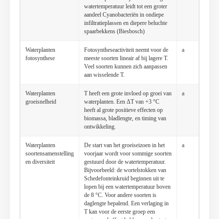
watertemperatuur leidt tot een groter
aandeel Cyanobacteriën in ondiepe
infiltratieplassen en diepere beluchte
spaarbekkens (Biesbosch)
Waterplanten
Fotosyntheseactiviteit neemt voor de
a
fotosynthese
meeste soorten lineair af bij lagere T.
Veel soorten kunnen zich aanpassen
aan wisselende T.
Waterplanten
T heeft een grote invloed op groei van
a
groeisnelheid
waterplanten. Een ΔT van +3 °C
heeft al grote positieve effecten op
biomassa, bladlengte, en timing van
ontwikkeling.
Waterplanten
De start van het groeiseizoen in het
a
soortensamenstelling
voorjaar wordt voor sommige soorten
en diversiteit
gestuurd door de watertemperatuur.
Bijvoorbeeld: de wortelstokken van
Schedefonteinkruid beginnen uit te
lopen bij een watertemperatuur boven
de 8 °C. Voor andere soorten is
daglengte bepalend. Een verlaging in
T kan voor de eerste groep een