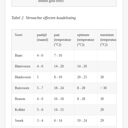
hebben geen effect.
Tabel 2. Verwachte effecten koudelozing
Soort
paaitijd
paai
optimum
maximum
op
(maand)
(temperatuur
(temperatuur
(temperatuur
(zu
(°C))
(°C))
(°C))
(mg
Baars
4 - 6
7 - 16
Bittervoorn
4 - 6
14 - 20
14 - 20
Blankvoorn
5
8 - 19
20 - 25
30
6 -
Ruisvoorn
5 - 7
18 - 24
8 - 28
> 30
> 4
Brasem
4 - 6
16 - 18
8 - 28
30
> 6
Kolblei
5 - 6
14 - 15
29
Snoek
3 - 4
6 - 14
19 - 24
29