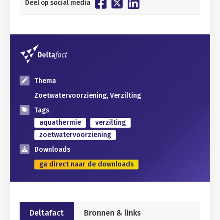
Deel op social media
Thema
Zoetwatervoorziening, Verzilting
Tags
aquathermie
verzilting
zoetwatervoorziening
Downloads
ga direct naar de downloads
Deltafact
Bronnen & links