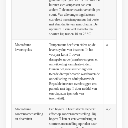
generaties per jaar. De meeste soorten
kunnen zich aanpassen aan een
andere T, de mate waarin verschilt per
soort. Van alle omgevingsfactoren
correleert watertemperatuur het beste
met abundantie van macrofauna. De
optimum T van veel macrofauna
soorten ligt tussen 10 en 23 °C.
Macrofauna
Temperatuur heeft een effect op de
a
levenscyclus
levenscyclus van insecten. In het
voorjaar komt T boven
drempelwaarde (waarboven groei en
ontwikkeling kan plaatsvinden.
Binnen het groeiseizoen ligt een
tweede drempelwaarde waarboven de
ontwikkeling tot adult plaatsvindt.
Bepaalde insecten overbruggen een
periode met lage T door middel van
een diapauze (periode van
inactiviteit).
Macrofauna
Een hogere T heeft slechts beperkt
a, c
soortensamenstelling
effect op soortensamenstelling. Bij
en diversiteit
hogere T kan er een verandering in
soortensamenstelling optreden naar