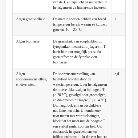
van de T, en zijn licht en nutriënten in
het algemeen de limiterende factoren.
Algen groeisnelheid
De meeste soorten hebben een breed
a
temperatuur bereik waarin ze kunnen
groeien, 10 – 25 °C.
Algen biomassa
De graasdruk van zoöplankton op
fytoplankton neemt af bij lagere T. T
heeft hierdoor mogelijk per saldo
geen effect op de fytoplankton
biomassa.
Algen
De soortensamenstelling kan
a,d
soortensamenstelling
beïnvloed worden door de
en diversiteit
watertemperatuur. Over het algemeen
domineren blauwalgen bij hogere T
(> 20 °C), gevolgd door groenalgen,
en diatomeeën bij lagere T (< 14 °C).
Dit hangt ook af van beschikbare
nutriënten en licht. Uit onderzoek
naar meren met warmtelozingen,
bleek dat het meer met de hoogste T
een stabiel aantal soorten had. Uit
onderzoek in spaarbekkens en
infiltratieplassen blijkt dat een hogere