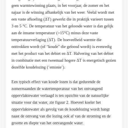
geen warmtewinning plaats, in het voorjaar, de zomer en het
najaar is de winning afhankelijk van het weer. Veelal wordt met
een vaste afkoeling (ΔT) gewerkt die in praktijk varieert tussen
3 en 5 °C. De temperatuur van het geloosde water is dan gelijk
aan de inname temperatuur (>15°C) minus deze vaste
temperatuurverlaging (ΔT). De hoeveelheid warmte die
onttrokken wordt (of “koude” die geloosd wordt) is evenredig
met het product van het debiet en ΔT. Halvering van het debiet
in combinatie met een tweemaal hogere ΔT is energetisch gezien
dezelfde koudelozing (‘emissie’).
Een typisch effect van koude lozen is dat gedurende de
zomermaanden de watertemperatuur van het ontvangend
oppervlaktewater verlaagd is ten opzichte van de natuurlijke
situatie voor dat water, zie figuur 2. Hoeveel koeler het
oppervlaktewater als gevolg van de koudelozing wordt hangt
naast de omvang van die lozing ook af van de stroming en de
grootte en diepte van het ontvangende water.