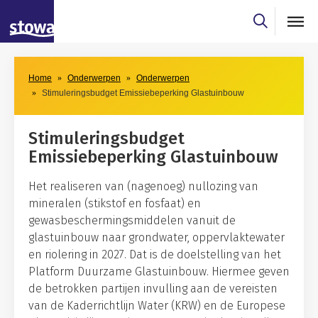
Skip to main content
Skip to main nav
Home
Onderwerpen
Onderwerpen
Stimuleringsbudget Emissiebeperking Glastuinbouw
Stimuleringsbudget
Emissiebeperking Glastuinbouw
Het realiseren van (nagenoeg) nullozing van
mineralen (stikstof en fosfaat) en
gewasbeschermingsmiddelen vanuit de
glastuinbouw naar grondwater, oppervlaktewater
en riolering in 2027. Dat is de doelstelling van het
Platform Duurzame Glastuinbouw. Hiermee geven
de betrokken partijen invulling aan de vereisten
van de Kaderrichtlijn Water (KRW) en de Europese