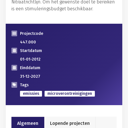
Nitraatrichtlijn. Om het gewenste doel te bereiken
is een stimuleringsbudget beschikbaar.
Projectcode
447.000
Startdatum
01-01-2012
Einddatum
31-12-2027
Tags
emissies
microverontreinigingen
Algemeen
Lopende projecten