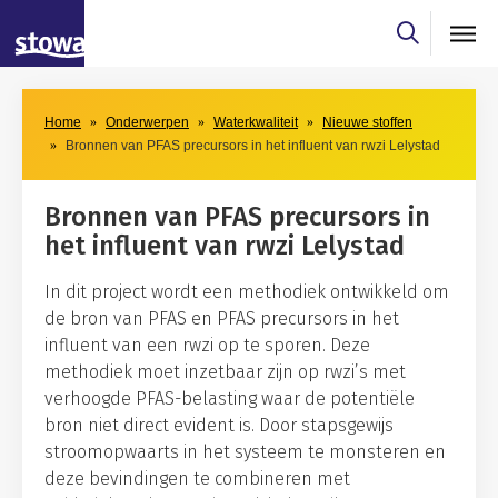
Skip to main content
Skip to main nav
Home
Onderwerpen
Waterkwaliteit
Nieuwe stoffen
Bronnen van PFAS precursors in het influent van rwzi Lelystad
Bronnen van PFAS precursors in
het influent van rwzi Lelystad
In dit project wordt een methodiek ontwikkeld om
de bron van PFAS en PFAS precursors in het
influent van een rwzi op te sporen. Deze
methodiek moet inzetbaar zijn op rwzi’s met
verhoogde PFAS-belasting waar de potentiële
bron niet direct evident is. Door stapsgewijs
stroomopwaarts in het systeem te monsteren en
deze bevindingen te combineren met