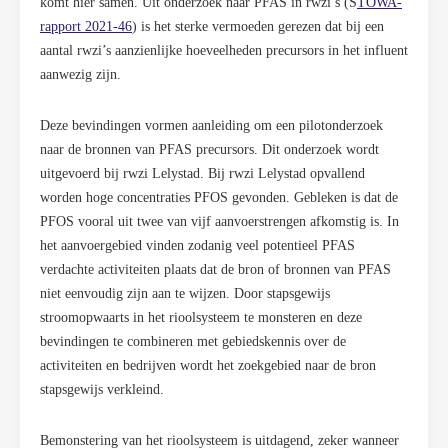
komt hier samen. Uit onderzoek naar PFAS in rwzi’s (S
TOWA-
rapport 2021-46
) is het sterke vermoeden gerezen dat bij een
aantal rwzi’s aanzienlijke hoeveelheden precursors in het influent
aanwezig zijn.
Deze bevindingen vormen aanleiding om een pilotonderzoek
naar de bronnen van PFAS precursors. Dit onderzoek wordt
uitgevoerd bij rwzi Lelystad. Bij rwzi Lelystad opvallend
worden hoge concentraties PFOS gevonden. Gebleken is dat de
PFOS vooral uit twee van vijf aanvoerstrengen afkomstig is. In
het aanvoergebied vinden zodanig veel potentieel PFAS
verdachte activiteiten plaats dat de bron of bronnen van PFAS
niet eenvoudig zijn aan te wijzen. Door stapsgewijs
stroomopwaarts in het rioolsysteem te monsteren en deze
bevindingen te combineren met gebiedskennis over de
activiteiten en bedrijven wordt het zoekgebied naar de bron
stapsgewijs verkleind.
Bemonstering van het rioolsysteem is uitdagend, zeker wanneer