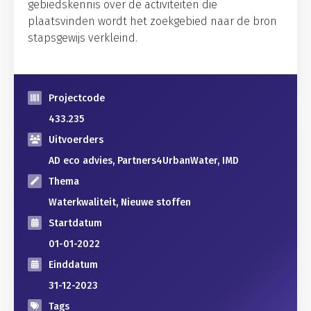
gebiedskennis over de activiteiten die
plaatsvinden wordt het zoekgebied naar de bron
stapsgewijs verkleind.
Projectcode
433.235
Uitvoerders
AD eco advies, Partners4UrbanWater, IMD
Thema
Waterkwaliteit, Nieuwe stoffen
Startdatum
01-01-2022
Einddatum
31-12-2023
Tags