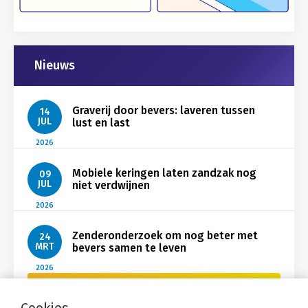
Gerelateerd
Nieuws
Graverij door bevers: laveren tussen
14
JUL
lust en last
2026
Mobiele keringen laten zandzak nog
09
JUL
niet verdwijnen
2026
Zenderonderzoek om nog beter met
24
MRT
bevers samen te leven
2026
Bekijk Nieuws