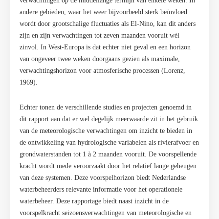
verwachtingen op de middellange termijn van enkele weken. In
andere gebieden, waar het weer bijvoorbeeld sterk beïnvloed
wordt door grootschalige fluctuaties als El-Nino, kan dit anders
zijn en zijn verwachtingen tot zeven maanden vooruit wél
zinvol. In West-Europa is dat echter niet geval en een horizon
van ongeveer twee weken doorgaans gezien als maximale,
verwachtingshorizon voor atmosferische processen (Lorenz,
1969).
Echter tonen de verschillende studies en projecten genoemd in
dit rapport aan dat er wel degelijk meerwaarde zit in het gebruik
van de meteorologische verwachtingen om inzicht te bieden in
de ontwikkeling van hydrologische variabelen als rivierafvoer en
grondwaterstanden tot 1 à 2 maanden vooruit. De voorspellende
kracht wordt mede veroorzaakt door het relatief lange geheugen
van deze systemen. Deze voorspelhorizon biedt Nederlandse
waterbeheerders relevante informatie voor het operationele
waterbeheer. Deze rapportage biedt naast inzicht in de
voorspelkracht seizoensverwachtingen van meteorologische en