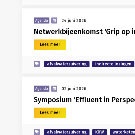
24 juni 2026
Agenda
Netwerkbijeenkomst 'Grip op in
Lees meer
afvalwaterzuivering
indirecte lozingen
02 juni 2026
Agenda
Symposium ‘Effluent in Perspec
Lees meer
afvalwaterzuivering
KRW
waterkete