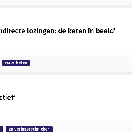
directe lozingen: de keten in beeld'
waterketen
tief’
n
zuiveringstechnieken