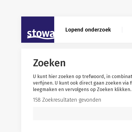
Skip to main content
Skip to main nav
Skip to zoekresultaten filter
STOWA
Lopend onderzoek
Zoeken
U kunt hier zoeken op trefwoord, in combinat
verfijnen. U kunt ook direct gaan zoeken via 
leegmaken en vervolgens op Zoeken klikken. 
158 Zoekresultaten gevonden
Zoekwoord