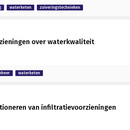
g
waterketen
zuiveringstechnieken
zieningen over waterkwaliteit
eheer
waterketen
ioneren van infiltratievoorzieningen