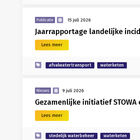
15 juli 2026
Publicatie
Jaarrapportage landelijke inci
Lees meer
afvalwatertransport
waterketen
9 juli 2026
Nieuws
Gezamenlijke initiatief STOWA 
Lees meer
stedelijk waterbeheer
waterketen