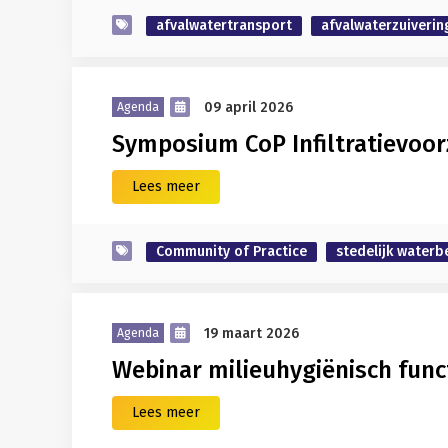
afvalwatertransport
afvalwaterzuiverin
09 april 2026
Agenda
Symposium CoP Infiltratievoor
Lees meer
Community of Practice
stedelijk waterb
19 maart 2026
Agenda
Webinar milieuhygiënisch funct
Lees meer