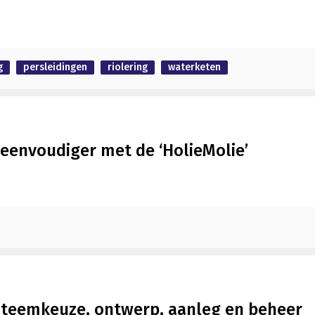
g
persleidingen
riolering
waterketen
eenvoudiger met de ‘HolieMolie’
systeemkeuze, ontwerp, aanleg en beheer