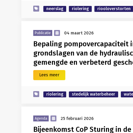
neerslag
riolering
riooloverstorten
04 maart 2026
Publicatie
Bepaling pompovercapaciteit i
grondslagen van de hydraulisc
gemengde en verbeterd gesche
Lees meer
riolering
stedelijk waterbeheer
wate
25 februari 2026
Agenda
Bijeenkomst CoP Sturing in de