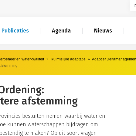
Publicaties
Agenda
Nieuws
aterbeheer en waterkwaliteit
Ruimtelijke adaptatie
Adaptief Deltamanagemen
 afstemming
 Ordening:
etere afstemming
ovincies besluiten nemen waarbij water en
oe kunnen waterschappen bijdragen om
bestendig te maken? Op dit soort vragen