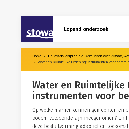
Skip to main content
Skip to main nav
STOWA
Lopend onderzoek
Home
Deltafacts: altijd de nieuwste feiten over klimaat, w
Water en Ruimtelijke Ordening: instrumenten voor betere
Water en Ruimtelijke
instrumenten voor b
Op welke manier kunnen gemeenten en pr
bodem voldoende zijn meegenomen? En h
deze besluitvorming adaptief en toekomst