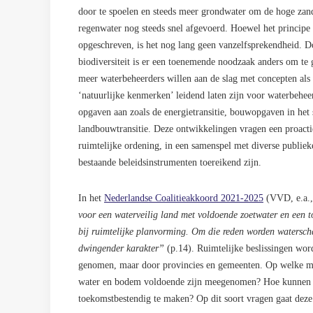
door te spoelen en steeds meer grondwater om de hoge zand
regenwater nog steeds snel afgevoerd. Hoewel het principe ‘
opgeschreven, is het nog lang geen vanzelfsprekendheid. 
biodiversiteit is er een toenemende noodzaak anders om te 
meer waterbeheerders willen aan de slag met concepten als 
‘natuurlijke kenmerken’ leidend laten zijn voor waterbehee
opgaven aan zoals de energietransitie, bouwopgaven in he
landbouwtransitie. Deze ontwikkelingen vragen een proacti
ruimtelijke ordening, in een samenspel met diverse publieke
bestaande beleidsinstrumenten toereikend zijn.
In het
Nederlandse Coalitieakkoord 2021-2025
(VVD, e.a.,
voor een waterveilig land met voldoende zoetwater en een 
bij ruimtelijke planvorming. Om die reden worden waterscha
dwingender karakter”
(p.14). Ruimtelijke beslissingen wor
genomen, maar door provincies en gemeenten. Op welke ma
water en bodem voldoende zijn meegenomen? Hoe kunnen w
toekomstbestendig te maken? Op dit soort vragen gaat deze 