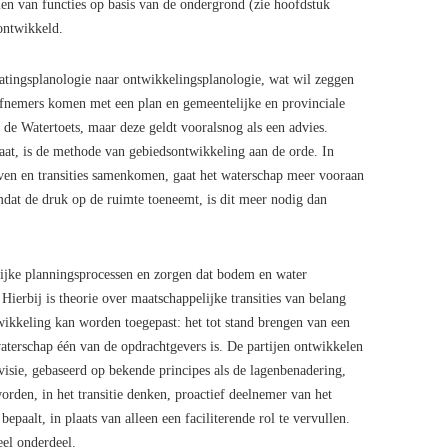
alen van functies op basis van de ondergrond (zie hoofdstuk
ontwikkeld.
atingsplanologie naar ontwikkelingsplanologie, wat wil zeggen
efnemers komen met een plan en gemeentelijke en provinciale
 de Watertoets, maar deze geldt vooralsnog als een advies.
t, is de methode van gebiedsontwikkeling aan de orde. In
ven en transities samenkomen, gaat het waterschap meer vooraan
dat de druk op de ruimte toeneemt, is dit meer nodig dan
lijke planningsprocessen en zorgen dat bodem en water
erbij is theorie over maatschappelijke transities van belang
ikkeling kan worden toegepast: het tot stand brengen van een
aterschap één van de opdrachtgevers is. De partijen ontwikkelen
sie, gebaseerd op bekende principes als de lagenbenadering,
orden, in het transitie denken, proactief deelnemer van het
paalt, in plaats van alleen een faciliterende rol te vervullen.
eel onderdeel.