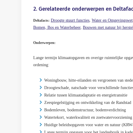
2. Gerelateerde onderwerpen en Deltafa
Droogte stuurt functies
,
Water en Omgevingswet
Deltafacts:
Bomen, Bos en Waterbeheer
,
Bouwen met natuur bij herste
Onderwerpen:
Lange termijn klimaatopgaven en overige ruimtelijke opgav
ordening:
Woningbouw, hitte-eilanden en vergroenen van stede
Droogteschade, natschade voor verschillende functie
Relatie tussen klimaatadaptatie en energietransitie
Zeespiegelstijging en ontwikkeling van de Randstad
Bodemleven, bodemstructuur, bodemverdichting
Watertekort, waterkwaliteit en zoetwatervoorziening
Huidige beleidsopgaven voor water en natuur (KRW
Lange termijn opgaven voor het landgebruik in kade