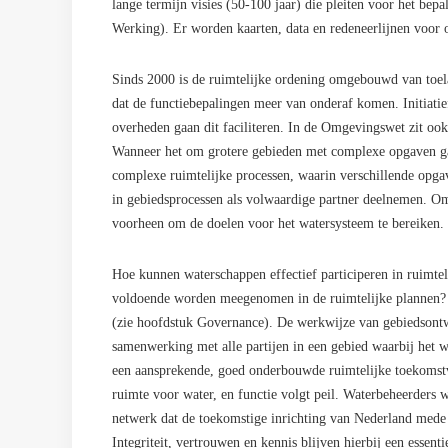
lange termijn visies (50-100 jaar) die pleiten voor het bep
Werking). Er worden kaarten, data en redeneerlijnen voor 
Sinds 2000 is de ruimtelijke ordening omgebouwd van toel
dat de functiebepalingen meer van onderaf komen. Initiati
overheden gaan dit faciliteren. In de Omgevingswet zit ook
Wanneer het om grotere gebieden met complexe opgaven gaa
complexe ruimtelijke processen, waarin verschillende opga
in gebiedsprocessen als volwaardige partner deelnemen. Om
voorheen om de doelen voor het watersysteem te bereiken.
Hoe kunnen waterschappen effectief participeren in ruimte
voldoende worden meegenomen in de ruimtelijke plannen? Hi
(zie hoofdstuk Governance). De werkwijze van gebiedsontw
samenwerking met alle partijen in een gebied waarbij het w
een aansprekende, goed onderbouwde ruimtelijke toekomstvi
ruimte voor water, en functie volgt peil. Waterbeheerders w
netwerk dat de toekomstige inrichting van Nederland mede be
Integriteit, vertrouwen en kennis blijven hierbij een essenti