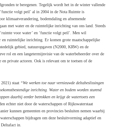
gronden te beregenen. Tegelijk wordt het in de winter vallende
functie volgt peil’ al in 2004 in de Nota Ruimte is
Door klimaatverandering, bodemdaling en afnemende
gaan met water en de ruimtelijke inrichting van ons land. Steeds
‘ruimte voor water’ en ‘functie volgt peil’. Men wil
r en ruimtelijke inrichting. Er komen grote maatschappelijke
t stedelijk gebied, natuuropgaven (N2000, KRW) en de
eve rol en een langetermijnvisie van de waterbeheerder over de
 en private actoren. Ook is relevant om te toetsen of de
 2021) staat
“We werken toe naar vernieuwde deltabeslissingen
toekomstbestendige inrichting. Water en bodem worden sturend
ppen daarbij eerder betrokken en krijgt de watertoets een
den echter niet door de waterschappen of Rijkswaterstaat
nier kunnen gemeenten en provincies besluiten nemen waarbij
aterschappen bijdragen om deze besluitvorming adaptief en
Deltafact in.