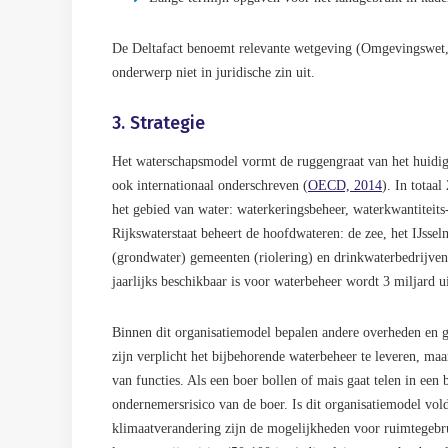
De Deltafact benoemt relevante wetgeving (Omgevingswet,
onderwerp niet in juridische zin uit.
3. Strategie
Het waterschapsmodel vormt de ruggengraat van het huidig
ook internationaal onderschreven (
OECD, 2014
). In totaa
het gebied van water: waterkeringsbeheer, waterkwantiteits
Rijkswaterstaat beheert de hoofdwateren: de zee, het IJssel
(grondwater) gemeenten (riolering) en drinkwaterbedrijven 
jaarlijks beschikbaar is voor waterbeheer wordt 3 miljard 
Binnen dit organisatiemodel bepalen andere overheden en 
zijn verplicht het bijbehorende waterbeheer te leveren, maa
van functies. Als een boer bollen of mais gaat telen in een 
ondernemersrisico van de boer. Is dit organisatiemodel vo
klimaatverandering zijn de mogelijkheden voor ruimtegebru