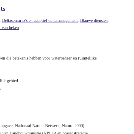
cts
,
Deltascenario’s en adaptief deltamanagement
,
Blauwe diensten
,
l van beken
.
en die betekenis hebben voor waterbeheer en ruimtelijke
lijk gebied
s
-opgave, Nationaal Natuur Netwerk, Natura 2000)
r van Landbouwtransitie (NPLG) en bossenstrategie