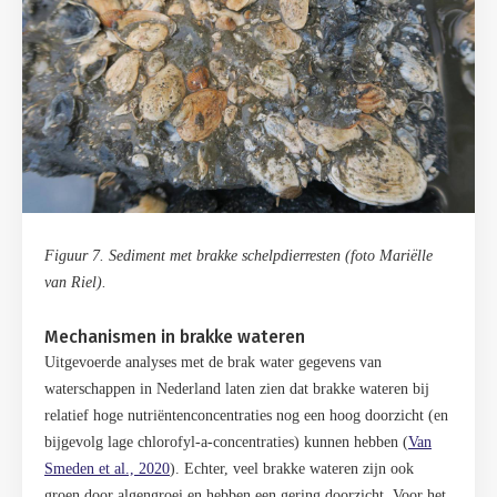
Figuur 7. Sediment met brakke schelpdierresten (foto Mari
ë
lle
van Riel).
Mechanismen in brakke wateren
Uitgevoerde analyses met de brak water gegevens van
waterschappen in Nederland laten zien dat brakke wateren bij
relatief hoge nutriëntenconcentraties nog een hoog doorzicht (en
bijgevolg lage chlorofyl-a-concentraties) kunnen hebben (
Van
Smeden et al., 2020
). Echter, veel brakke wateren zijn ook
groen door algengroei en hebben een gering doorzicht. Voor het