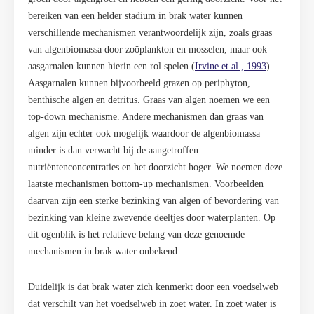
bereiken van een helder stadium in brak water kunnen
verschillende mechanismen verantwoordelijk zijn, zoals graas
van algenbiomassa door zoöplankton en mosselen, maar ook
aasgarnalen kunnen hierin een rol spelen (
Irvine et al., 1993
).
Aasgarnalen kunnen bijvoorbeeld grazen op periphyton,
benthische algen en detritus. Graas van algen noemen we een
top-down mechanisme. Andere mechanismen dan graas van
algen zijn echter ook mogelijk waardoor de algenbiomassa
minder is dan verwacht bij de aangetroffen
nutri
ë
ntenconcentraties en het doorzicht hoger. We noemen deze
laatste mechanismen bottom-up mechanismen. Voorbeelden
daarvan zijn een sterke bezinking van algen of bevordering van
bezinking van kleine zwevende deeltjes door waterplanten. Op
dit ogenblik is het relatieve belang van deze genoemde
mechanismen in brak water onbekend.
Duidelijk is dat brak water zich kenmerkt door een voedselweb
dat verschilt van het voedselweb in zoet water. In zoet water is