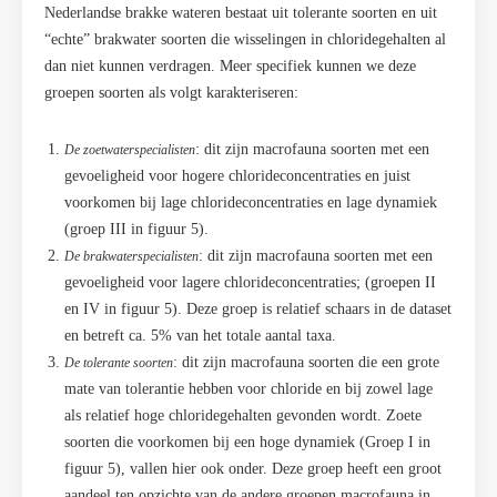
Nederlandse brakke wateren bestaat uit tolerante soorten en uit
“echte” brakwater soorten die wisselingen in chloridegehalten al
dan niet kunnen verdragen. Meer specifiek kunnen we deze
groepen soorten als volgt karakteriseren:
: dit zijn macrofauna soorten met een
De zoetwaterspecialisten
gevoeligheid voor hogere chlorideconcentraties en juist
voorkomen bij lage chlorideconcentraties en lage dynamiek
(groep III in figuur 5).
: dit zijn macrofauna soorten met een
De brakwaterspecialisten
gevoeligheid voor lagere chlorideconcentraties; (groepen II
en IV in figuur 5). Deze groep is relatief schaars in de dataset
en betreft ca. 5% van het totale aantal taxa.
: dit zijn macrofauna soorten die een grote
De tolerante soorten
mate van tolerantie hebben voor chloride en bij zowel lage
als relatief hoge chloridegehalten gevonden wordt. Zoete
soorten die voorkomen bij een hoge dynamiek (Groep I in
figuur 5), vallen hier ook onder. Deze groep heeft een groot
aandeel ten opzichte van de andere groepen macrofauna in