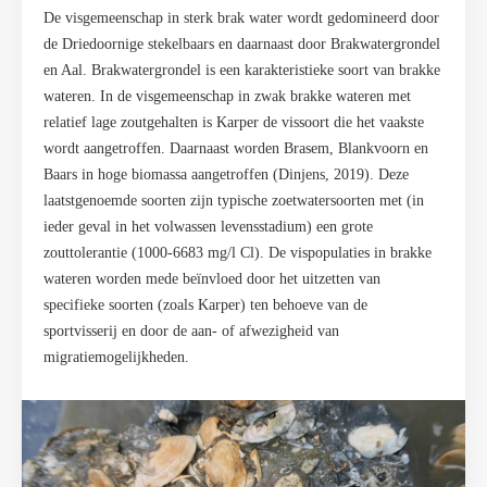
De visgemeenschap in sterk brak water wordt gedomineerd door
de Driedoornige stekelbaars en daarnaast door Brakwatergrondel
en Aal. Brakwatergrondel is een karakteristieke soort van brakke
wateren. In de visgemeenschap in zwak brakke wateren met
relatief lage zoutgehalten is Karper de vissoort die het vaakste
wordt aangetroffen. Daarnaast worden Brasem, Blankvoorn en
Baars in hoge biomassa aangetroffen (Dinjens, 2019). Deze
laatstgenoemde soorten zijn typische zoetwatersoorten met (in
ieder geval in het volwassen levensstadium) een grote
zouttolerantie (1000-6683 mg/l Cl). De vispopulaties in brakke
wateren worden mede beïnvloed door het uitzetten van
specifieke soorten (zoals Karper) ten behoeve van de
sportvisserij en door de aan- of afwezigheid van
migratiemogelijkheden.