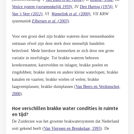
Venice system (oorspronkelijk 1959)
, IV
Den Hartog (1974)
, V
Van 't Veer (2012)
, VI
Wamelink et al. (2000)
, VII KRW
systematiek
Elbersen et al. (2003)
.
Voor een groot deel zijn brakke wateren door mensenhanden
ontstaan ofwel zijn deze sterk door menselijk handelen
beïnvloed. Mede hierdoor kenmerken ze zich door een grote
variatie in morfologie. Tot brakke wateren behoren
kreekrestanten; karrevelden en inlagen; brakke poelen en
ringdobben; brakke sloten en andere kleine waterlopen; brakke
kanalen en vaarten; brakke wielen of welen; brakke
laagveenplassen; brakke duinplassen (
Van Beers en Verdonschot,
2000
).
Hoe verschillen brakke water condities in ruimte
en tijd?
De Zuiderzee was het grootste brakwatersysteem dat Nederland
ooit gekend heeft (
Van Vierssen en Breukelaar, 1993
). De