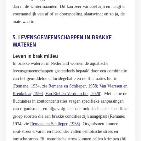
dan in de wintermaanden. Dit kan zeer variabel zijn en hangt er
voornamelijk van af of er doorspoeling plaatsvindt en zo ja, de
mate waarin.
5. LEVENSGEMEENSCHAPPEN IN BRAKKE
WATEREN
Leven in brak milieu
In brakke wateren in Nederland worden de aquatische
levensgemeenschappen grotendeels bepaald door een combinatie
van het gemiddelde chloridegehalte en de fluctuaties hierin
(
Remane,
1934, zie
Remane en Schlieper, 1958
;
Van Vierssen en
Breukelaar, 1993
;
Van Riel en Verdonschot, 2020
). Met name de
fluctuaties in zoutconcentraties vragen specifieke aanpassingen
van organismen, en bijgevolg is er dan ook slechts een specifieke
groep soorten die aan brakke condities zijn aangepast (Remane,
1934, zie
Remane en Schlieper, 1958
). Organismen kunnen
zout-stress ervaren en hieronder vallen osmotische stress en
ionische stress. Bij osmotische stress kunnen cellen krimpen (bij