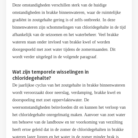
Deze omstandigheden verschillen sterk van de huidige
omstandigheden in brakke binnenwateren, waar de ruimtelijke
gradi
ë
nt in zoutgehalte gering is of zelfs ontbreekt. In deze
binnenwateren zijn schommelingen van chloridegehalte in de tijd
afhankelijk van de seizoenen en het waterbeheer. Veel brakke
wateren staan onder invloed van brakke kwel of worden
doorgespoeld met zoet water tijdens de zomermaanden. Dit
wordt verder uitgelegd in de volgende paragraaf.
Wat zijn temporele wisselingen in
chloridegehalte?
De jaarlijkse cyclus van het zoutgehalte in brakke binnenwateren
wordt veroorzaakt door neerslag, verdamping, brakke kwel en
doorspoeling met zoet oppervlaktewater. De
weersomstandigheden beïnvloeden dit en kunnen het verloop van
het chloridegehalte onregelmatig maken. Aanvoer van zoet water
ten behoeve van de landbouw en ter voorkoming van verzilting
heeft ertoe geleid dat in de zomer de chloridegehalten in brakke
wateren lager liggen en het water in de zomer minder brak is