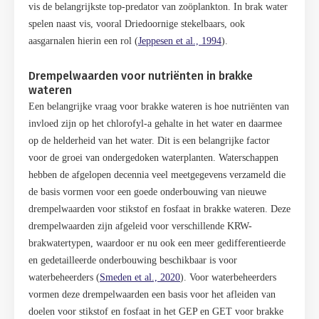
vis de belangrijkste top-predator van zoöplankton. In brak water
spelen naast vis, vooral Driedoornige stekelbaars, ook
aasgarnalen hierin een rol (
Jeppesen et al., 1994
).
Drempelwaarden voor nutriënten in brakke
wateren
Een belangrijke vraag voor brakke wateren is hoe nutri
ë
nten van
invloed zijn op het chlorofyl-a gehalte in het water en daarmee
op de helderheid van het water. Dit is een belangrijke factor
voor de groei van ondergedoken waterplanten. Waterschappen
hebben de afgelopen decennia veel meetgegevens verzameld die
de basis vormen voor een goede onderbouwing van nieuwe
drempelwaarden voor stikstof en fosfaat in brakke wateren. Deze
drempelwaarden zijn afgeleid voor verschillende KRW-
brakwatertypen, waardoor er nu ook een meer gedifferentieerde
en gedetailleerde onderbouwing beschikbaar is voor
waterbeheerders (
Smeden et al., 2020
). Voor waterbeheerders
vormen deze drempelwaarden een basis voor het afleiden van
doelen voor stikstof en fosfaat in het GEP en GET voor brakke