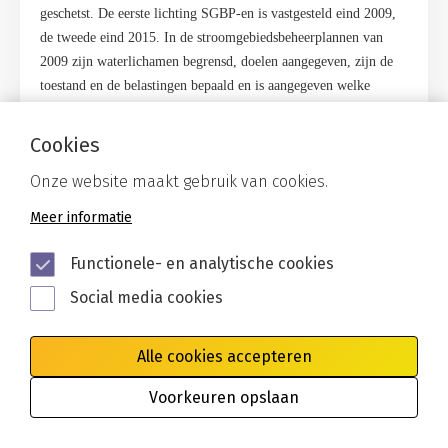
geschetst. De eerste lichting SGBP-en is vastgesteld eind 2009,
de tweede eind 2015. In de stroomgebiedsbeheerplannen van
2009 zijn waterlichamen begrensd, doelen aangegeven, zijn de
toestand en de belastingen bepaald en is aangegeven welke
maatregelen nodig zijn om de goede toestand te realiseren. Dit is
geactualiseerd in de SGBP-en van 2015. Met de SGBP-en van
Cookies
2021, die de inzet weergeven voor de periode 2022-2027, zal er
Onze website maakt gebruik van cookies.
nogmaals een actualisatie plaatsvinden.
Deze werkprogramma's
SGBP 2022 - 2027
worden momenteel uitgewerkt en hierin
Meer informatie
kunnen aangepaste en meer gedifferentieerde doelen voor brakke
wateren worden opgenomen.
Functionele- en analytische cookies
Social media cookies
8. PRAKTIJKERVARINGEN EN LOPENDE
INITIATIEVEN
Alle cookies accepteren
Een voorbeeld van ander onderzoek waarin aandacht wordt
besteed aan brakke wateren buiten de Kennisimpuls is een
Voorkeuren opslaan
onderzoek aan de effecten van verbrakking in Noord-Holland.
Dit onderzoek wordt uitgevoerd in opdracht van Provincie