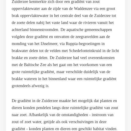
Zuiderzee kenmerkte zich door een gradi
ë
nt van zout
oppervlaktewater aan de zijde van de Waddenzee via een groot
brak oppervlaktewater in het centrale deel van de Zuiderzee tot
de zoete delen nabij het vaste land waar de rivieren vanuit het
achterland binnenstroomden. De aquatische gemeenschappen
volgden deze gradiënt en omvatten de zeegrasvelden aan de
monding van het IJsselmeer, via Ruppia-begroeiingen in
brakwater delen tot de velden met Schedefonteinkruid in de licht
brakke en zoete delen. De Zuiderzee had veel overeenkomsten
met de Baltische Zee als het gaat om het voorkomen van een
grote ruimtelijke gradi
ë
nt, maar verschilde duidelijk van de
brakke wateren in het binnenland waar een ruimtelijke gradi
ë
nt
grotendeels afwezig is.
De gradi
ë
nt in de Zuiderzee maakte het mogelijk dat planten en
dieren konden pendelen langs deze ruimtelijke gradi
ë
nt van zout
naar zoet. Afhankelijk van de omstandigheden - instroom van
zout of zoet water, getijde als ook verschuivingen in deze
gradi
ë
nt - konden planten en dieren een geschikt habitat vinden.