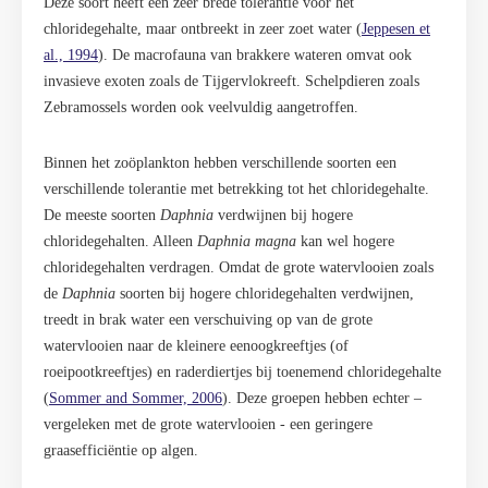
Deze soort heeft een zeer brede tolerantie voor het
chloridegehalte, maar ontbreekt in zeer zoet water (
Jeppesen et
al., 1994
). De macrofauna van brakkere wateren omvat ook
invasieve exoten zoals de Tijgervlokreeft. Schelpdieren zoals
Zebramossels worden ook veelvuldig aangetroffen.
Binnen het zoöplankton hebben verschillende soorten een
verschillende tolerantie met betrekking tot het chloridegehalte.
De meeste soorten
Daphnia
verdwijnen bij hogere
chloridegehalten. Alleen
Daphnia magna
kan wel hogere
chloridegehalten verdragen. Omdat de grote watervlooien zoals
de
Daphnia
soorten bij hogere chloridegehalten verdwijnen,
treedt in brak water een verschuiving op van de grote
watervlooien naar de kleinere eenoogkreeftjes (of
roeipootkreeftjes) en raderdiertjes bij toenemend chloridegehalte
(
Sommer and Sommer, 2006
). Deze groepen hebben echter –
vergeleken met de grote watervlooien - een geringere
graasefficiëntie op algen.