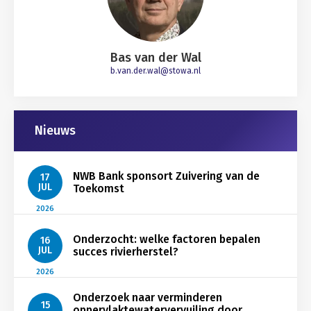
Bas van der Wal
b.van.der.wal@stowa.nl
Nieuws
NWB Bank sponsort Zuivering van de
17
JUL
Toekomst
2026
Onderzocht: welke factoren bepalen
16
JUL
succes rivierherstel?
2026
Onderzoek naar verminderen
15
oppervlaktewatervervuiling door