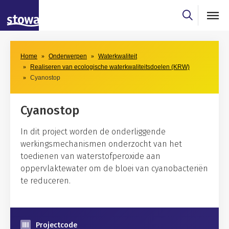
Skip to main content
Skip to main nav
Home
Onderwerpen
Waterkwaliteit
Realiseren van ecologische waterkwaliteitsdoelen (KRW)
Cyanostop
Cyanostop
In dit project worden de onderliggende
werkingsmechanismen onderzocht van het
toedienen van waterstofperoxide aan
oppervlaktewater om de bloei van cyanobacteriën
te reduceren.
Projectcode