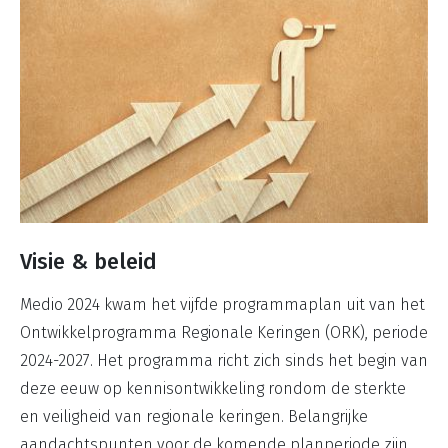
dijken en in een
het rivierengebied
enkel geval zelfs
en draagt daar ook
woningen. In het
bij aan de
bericht werd
biodiversiteit.
overigens maar
Tegelijkertijd kan
weinig aandacht
graverij in dijken
besteed aan de
een serieus gevaar
positieve bijdrage
vormen voor de
die bevers
waterveiligheid.
Visie & beleid
leveren aan
Foto Agenda-
bijvoorbeeld de
overzicht: Edwin
Medio 2024 kwam het vijfde programmaplan uit van het
biodiversiteit en
Giesbers.
Ontwikkelprogramma Regionale Keringen (ORK), periode
klimaatadaptatie.
2024-2027. Het programma richt zich sinds het begin van
STOWA en andere
deze eeuw op kennisontwikkeling rondom de sterkte
partijen zoeken
en veiligheid van regionale keringen. Belangrijke
daarom al jaren
aandachtspunten voor de komende planperiode zijn