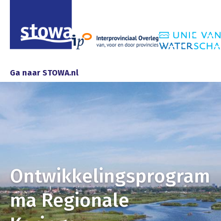
Skip to main content
Skip to main nav
Ga naar STOWA.nl
Ontwikkelingsprogram
ma Regionale