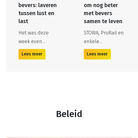
bevers: laveren
om nog beter
tussen lust en
met bevers
last
samen te leven
Het was deze
STOWA, ProRail en
week even
enkele
voorpaginanieuws
waterschappen
Lees meer
Lees meer
op de website
laten onderzoek
van de NOS: de
doen naar het
bever is – net als
gedrag van bevers.
de wolf – van een
Langs de IJssel en
bedreigde
de Maas worden
diersoort ineens
bevers gezenderd.
een ‘probleem’
Zo kunnen we hun
Beleid
geworden. Bevers
gedrag beter in
ondergraven
kaart brengen. De
spoorwegtaluds,
bever is welkom in