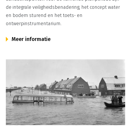
naar de balans
de integrale veiligheidsbenadering, het concept water
tussen de lusten
en bodem sturend en het toets- en
en de lasten van
ontwerpinstrumentarium.
bevers, onder het
Meer informatie
motto: duurzaam
samenleven met
de bever.