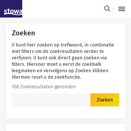
Skip to main content
Skip to main nav
Skip to zoekresultaten filter
Zoeken
U kunt hier zoeken op trefwoord, in combinatie
met filters om de zoekresultaten verder te
verfijnen. U kunt ook direct gaan zoeken via
filters. Hiervoor moet u eerst de zoekbalk
leegmaken en vervolgens op Zoeken klikken.
Hiermee reset u de zoekfunctie.
166 Zoekresultaten gevonden
Zoekwoord