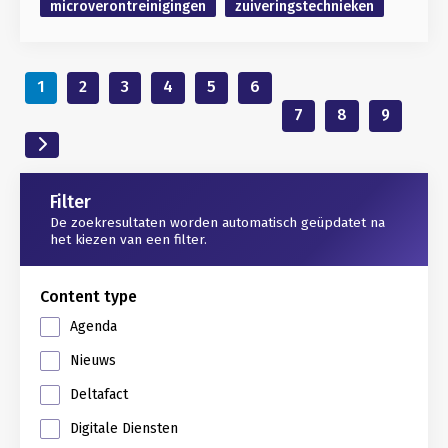
microverontreinigingen
zuiveringstechnieken
1
2
3
4
5
6
7
8
9
Gerelateerd
Filter
De zoekresultaten worden automatisch geüpdatet na
het kiezen van een filter.
Content type
Agenda
Nieuws
Deltafact
Digitale Diensten