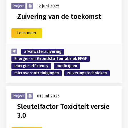
12 juni 2025
Project
Zuivering van de toekomst
Lees meer
afvalwaterzuivering
Energie- en Grondstoffenfabriek EFGF
energie-efficiency
medicijnen
microverontreinigingen
zuiveringstechnieken
01 juni 2025
Project
Sleutelfactor Toxiciteit versie
3.0