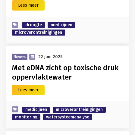
Lees meer
droogte
medicijnen
microverontreinigingen
22 juni 2025
Nieuws
Met eDNA zicht op toxische druk
oppervlaktewater
Lees meer
medicijnen
microverontreinigingen
monitoring
watersysteemanalyse