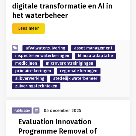
digitale transformatie en AI in
het waterbeheer
Lees meer
afvalwaterzuivering
asset management
inspecteren waterkeringen
klimaatadaptatie
medicijnen
microverontreinigingen
primaire keringen
regionale keringen
slibverwerking
stedelijk waterbeheer
zuiveringstechnieken
05 december 2025
Publicatie
Evaluation Innovation
Programme Removal of