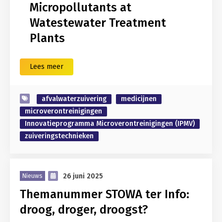
Micropollutants at
Watestewater Treatment
Plants
Lees meer
afvalwaterzuivering
medicijnen
microverontreinigingen
Innovatieprogramma Microverontreinigingen (IPMV)
zuiveringstechnieken
26 juni 2025
Nieuws
Themanummer STOWA ter Info:
droog, droger, droogst?