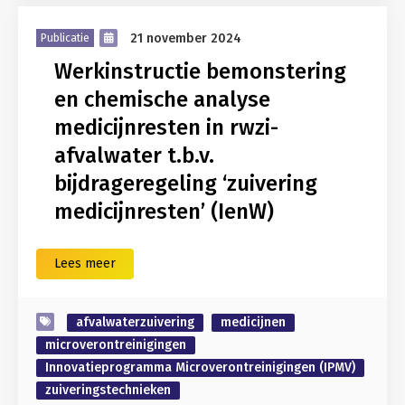
21 november 2024
Publicatie
Werkinstructie bemonstering
en chemische analyse
medicijnresten in rwzi-
afvalwater t.b.v.
bijdrageregeling ‘zuivering
medicijnresten’ (IenW)
Lees meer
afvalwaterzuivering
medicijnen
microverontreinigingen
Innovatieprogramma Microverontreinigingen (IPMV)
zuiveringstechnieken