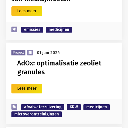
Lees meer
emissies
medicijnen
01 juni 2024
Project
AdOx: optimalisatie zeoliet
granules
Lees meer
afvalwaterzuivering
KRW
medicijnen
microverontreinigingen