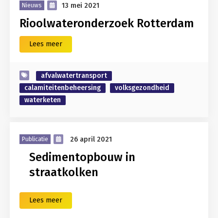
13 mei 2021
Nieuws
Rioolwateronderzoek Rotterdam
Lees meer
afvalwatertransport
calamiteitenbeheersing
volksgezondheid
waterketen
26 april 2021
Publicatie
Sedimentopbouw in
straatkolken
Lees meer