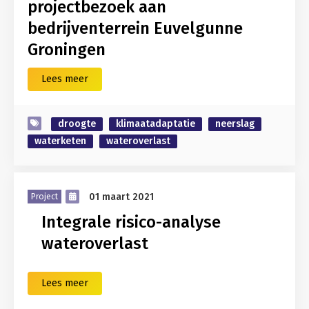
projectbezoek aan
bedrijventerrein Euvelgunne
Groningen
Lees meer
droogte
klimaatadaptatie
neerslag
waterketen
wateroverlast
01 maart 2021
Project
Integrale risico-analyse
wateroverlast
Lees meer