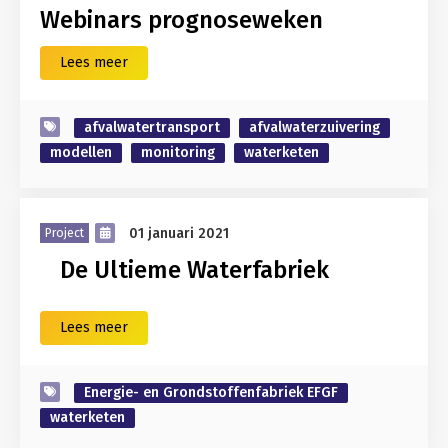
Webinars prognoseweken
Lees meer
afvalwatertransport
afvalwaterzuivering
modellen
monitoring
waterketen
01 januari 2021
Project
De Ultieme Waterfabriek
Lees meer
Energie- en Grondstoffenfabriek EFGF
waterketen