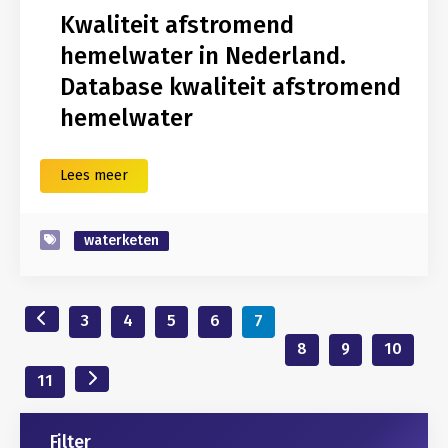
Kwaliteit afstromend
hemelwater in Nederland.
Database kwaliteit afstromend
hemelwater
Lees meer
waterketen
3
4
5
6
7
8
9
10
11
Gerelateerd
Filter