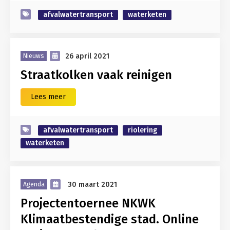
afvalwatertransport
waterketen
26 april 2021
Nieuws
Straatkolken vaak reinigen
Lees meer
afvalwatertransport
riolering
waterketen
30 maart 2021
Agenda
Projectentoernee NKWK
Klimaatbestendige stad. Online