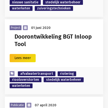
nieuwe sanitatie
stedelijk waterbeheer
waterketen
zuiveringstechnieken
01 juni 2020
Project
Doorontwikkeling BGT Inloop
Tool
Lees meer
afvalwatertransport
riolering
riooloverstorten
stedelijk waterbeheer
waterketen
07 april 2020
Publicatie