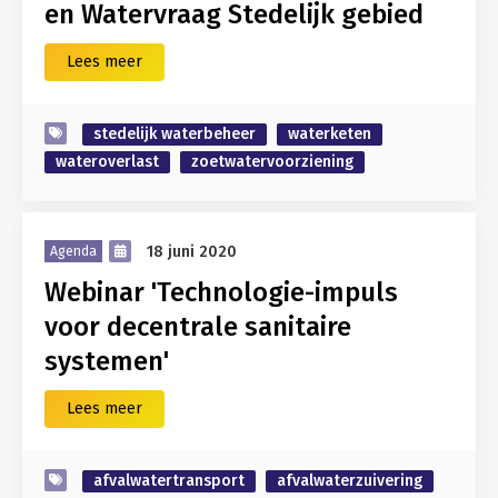
en Watervraag Stedelijk gebied
Lees meer
stedelijk waterbeheer
waterketen
wateroverlast
zoetwatervoorziening
18 juni 2020
Agenda
Webinar 'Technologie-impuls
voor decentrale sanitaire
systemen'
Lees meer
afvalwatertransport
afvalwaterzuivering