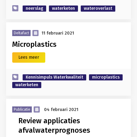
neerslag
waterketen
wateroverlast
11 februari 2021
Deltafact
Microplastics
Lees meer
Kennisimpuls Waterkwaliteit
microplastics
waterketen
04 februari 2021
Publicatie
Review applicaties
afvalwaterprognoses