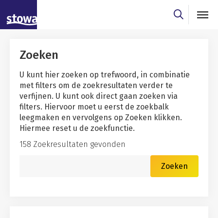
Skip to main content
Skip to main nav
Skip to zoekresultaten filter
Zoeken
U kunt hier zoeken op trefwoord, in combinatie
met filters om de zoekresultaten verder te
verfijnen. U kunt ook direct gaan zoeken via
filters. Hiervoor moet u eerst de zoekbalk
leegmaken en vervolgens op Zoeken klikken.
Hiermee reset u de zoekfunctie.
158 Zoekresultaten gevonden
Zoekwoord