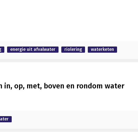
g
energie uit afvalwater
riolering
waterketen
 in, op, met, boven en rondom water
ater