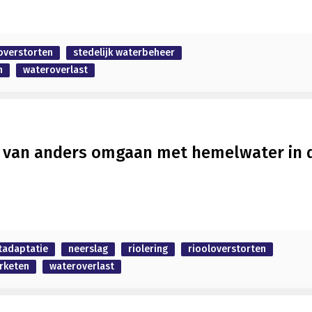
overstorten
stedelijk waterbeheer
n
wateroverlast
's van anders omgaan met hemelwater in 
tadaptatie
neerslag
riolering
riooloverstorten
rketen
wateroverlast