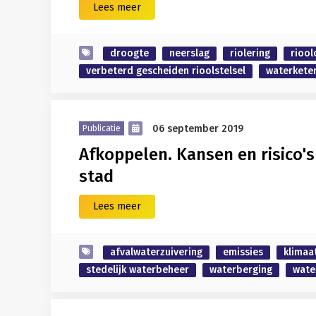
Lees meer
droogte
neerslag
riolering
riool
verbeterd gescheiden rioolstelsel
waterkete
06 september 2019
Publicatie
Afkoppelen. Kansen en risico
stad
Lees meer
afvalwaterzuivering
emissies
klimaa
stedelijk waterbeheer
waterberging
wate