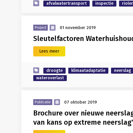
afvalwatertransport
inspectie
riole
01 november 2019
Project
Sleutelfactoren Waterhuishou
Lees meer
droogte
klimaatadaptatie
neerslag
wateroverlast
07 oktober 2019
Publicatie
Brochure over nieuwe neerslag
van kans op extreme neerslag'