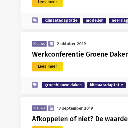
Lees meer
klimaatadaptatie
modellen
neerslag
2 oktober 2019
Nieuws
Werkconferentie Groene Dake
Lees meer
groenblauwe daken
klimaatadaptatie
13 september 2019
Nieuws
Afkoppelen of niet? De waard