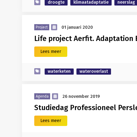
droogte
klimaatadaptatie
neerslag
01 januari 2020
Project
Life project Aerfit. Adaptation
Lees meer
waterketen
wateroverlast
26 november 2019
Agenda
Studiedag Professioneel Pers
Lees meer