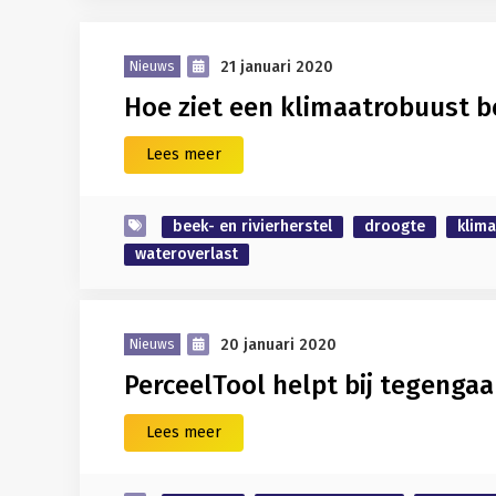
21 januari 2020
Nieuws
Hoe ziet een klimaatrobuust b
Lees meer
beek- en rivierherstel
droogte
klim
wateroverlast
20 januari 2020
Nieuws
PerceelTool helpt bij tegenga
Lees meer