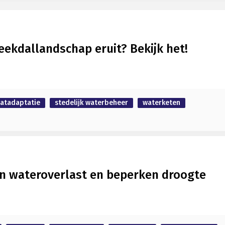
eekdallandschap eruit? Bekijk het!
aatadaptatie
stedelijk waterbeheer
waterketen
an wateroverlast en beperken droogte