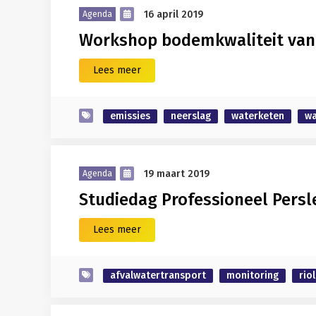
16 april 2019
Agenda
Workshop bodemkwaliteit van
Lees meer
emissies
neerslag
waterketen
wa
19 maart 2019
Agenda
Studiedag Professioneel Pers
Lees meer
afvalwatertransport
monitoring
rio