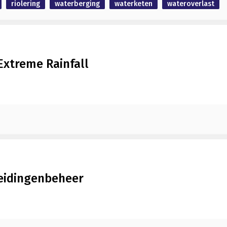
riolering
waterberging
waterketen
wateroverlast
 Extreme Rainfall
leidingenbeheer