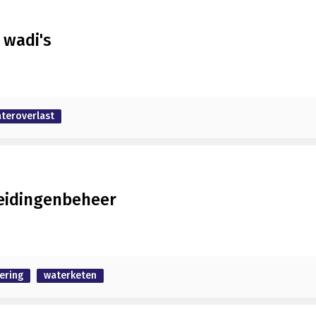
 wadi's
teroverlast
leidingenbeheer
lering
waterketen