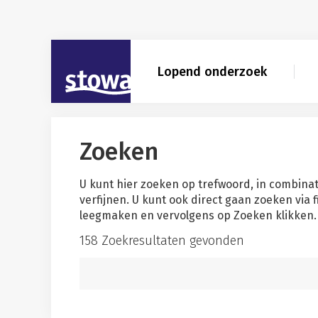
Skip to main content
Skip to main nav
Skip to zoekresultaten filter
STOWA
Lopend onderzoek
Zoeken
U kunt hier zoeken op trefwoord, in combinat
verfijnen. U kunt ook direct gaan zoeken via 
leegmaken en vervolgens op Zoeken klikken. 
158 Zoekresultaten gevonden
Zoekwoord