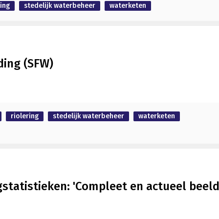
ring
stedelijk waterbeheer
waterketen
ding (SFW)
riolering
stedelijk waterbeheer
waterketen
statistieken: 'Compleet en actueel beel