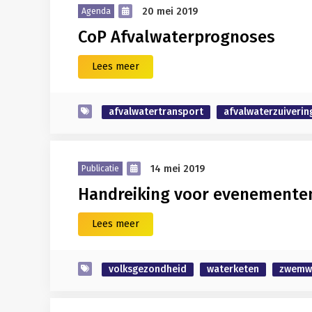
20 mei 2019
Agenda
CoP Afvalwaterprognoses
Lees meer
afvalwatertransport
afvalwaterzuiverin
14 mei 2019
Publicatie
Handreiking voor evenementen
Lees meer
volksgezondheid
waterketen
zwemw