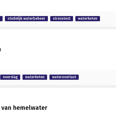
stedelijk waterbeheer
stresstest
waterketen
n
neerslag
waterketen
wateroverlast
e van hemelwater