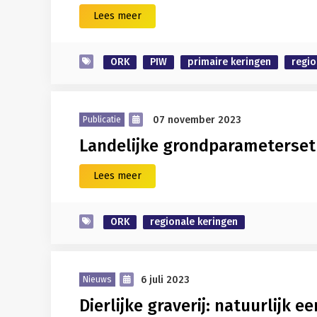
Lees meer
ORK
PIW
primaire keringen
regio
07 november 2023
Publicatie
Landelijke grondparameterset 
Lees meer
ORK
regionale keringen
6 juli 2023
Nieuws
Dierlijke graverij: natuurlijk 