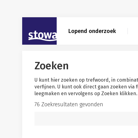
Skip to main content
Skip to main nav
Skip to zoekresultaten filter
STOWA
Lopend onderzoek
Zoeken
U kunt hier zoeken op trefwoord, in combinat
verfijnen. U kunt ook direct gaan zoeken via 
leegmaken en vervolgens op Zoeken klikken. 
76 Zoekresultaten gevonden
Zoekwoord