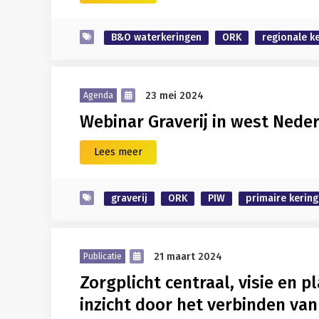
B&O waterkeringen
ORK
regionale k
23 mei 2024
Agenda
Webinar Graverij in west Nede
Lees meer
graverij
ORK
PIW
primaire kerin
21 maart 2024
Publicatie
Zorgplicht centraal, visie en 
inzicht door het verbinden va