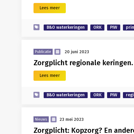
Lees meer
B&O waterkeringen
ORK
PIW
pri
20 juni 2023
Publicatie
Zorgplicht regionale keringen
Lees meer
B&O waterkeringen
ORK
PIW
reg
23 mei 2023
Nieuws
Zorgplicht: Kopzorg? En ande