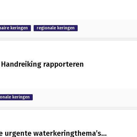
maire keringen
regionale keringen
. Handreiking rapporteren
ionale keringen
re urgente waterkeringthema’s…