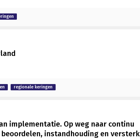
eringen
rland
gen
regionale keringen
plan implementatie. Op weg naar continu
n beoordelen, instandhouding en verster