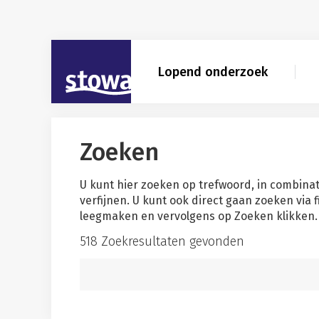
Skip to main content
Skip to main nav
Skip to zoekresultaten filter
STOWA
Lopend onderzoek
Zoeken
U kunt hier zoeken op trefwoord, in combinat
verfijnen. U kunt ook direct gaan zoeken via 
leegmaken en vervolgens op Zoeken klikken. 
518 Zoekresultaten gevonden
Zoekwoord