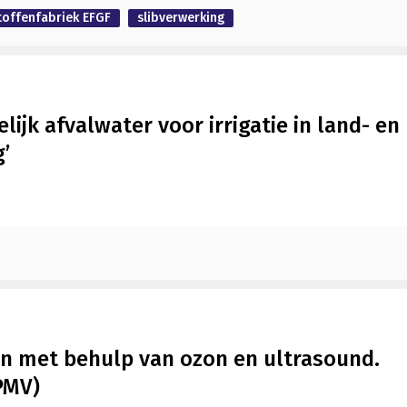
toffenfabriek EFGF
slibverwerking
ijk afvalwater voor irrigatie in land- en
’
en met behulp van ozon en ultrasound.
PMV)