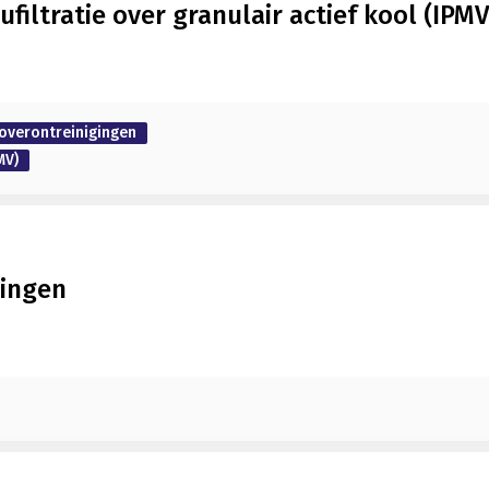
filtratie over granulair actief kool (IPMV
overontreinigingen
MV)
tingen