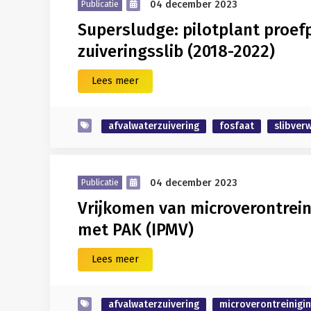
04 december 2023
Publicatie
Supersludge: pilotplant proe
zuiveringsslib (2018-2022)
Lees meer
afvalwaterzuivering
fosfaat
slibver
04 december 2023
Publicatie
Vrijkomen van microverontreini
met PAK (IPMV)
Lees meer
afvalwaterzuivering
microverontreinigi