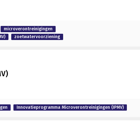
microverontreinigingen
MV)
zoetwatervoorziening
MV)
ngen
Innovatieprogramma Microverontreinigingen (IPMV)