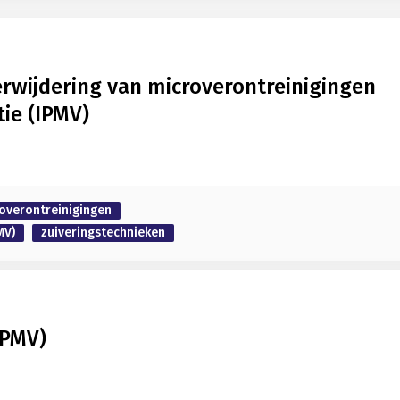
rwijdering van microverontreinigingen
tie (IPMV)
overontreinigingen
MV)
zuiveringstechnieken
IPMV)