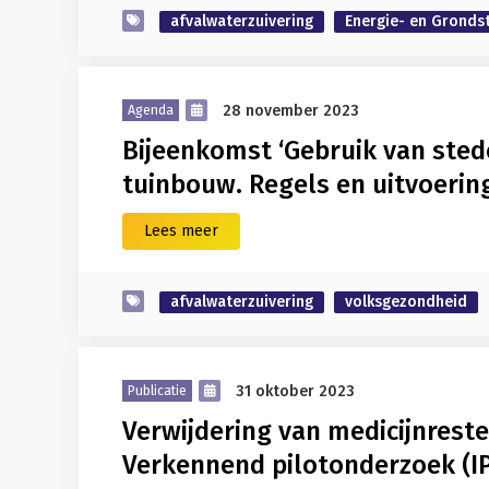
afvalwaterzuivering
Energie- en Gronds
28 november 2023
Agenda
Bijeenkomst ‘Gebruik van stedel
tuinbouw. Regels en uitvoering
Lees meer
afvalwaterzuivering
volksgezondheid
31 oktober 2023
Publicatie
Verwijdering van medicijnrest
Verkennend pilotonderzoek (I