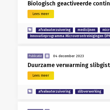
Biologisch geactiveerde continu
Lees meer
afvalwaterzuivering
medicijnen
micr
Innovatieprogramma Microverontreinigingen (IP
04 december 2023
Publicatie
Duurzame verwarming slibgis
Lees meer
afvalwaterzuivering
slibverwerking