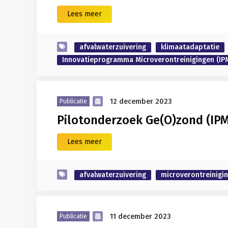
Lees meer
afvalwaterzuivering
klimaatadaptatie
Innovatieprogramma Microverontreinigingen (IP
12 december 2023
Publicatie
Pilotonderzoek Ge(O)zond (IP
Lees meer
afvalwaterzuivering
microverontreinigi
11 december 2023
Publicatie