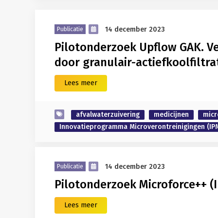
14 december 2023
Publicatie
Pilotonderzoek Upflow GAK. Ve
door granulair-actiefkoolfiltra
Lees meer
afvalwaterzuivering
medicijnen
micr
Innovatieprogramma Microverontreinigingen (IP
14 december 2023
Publicatie
Pilotonderzoek Microforce++ (
Lees meer