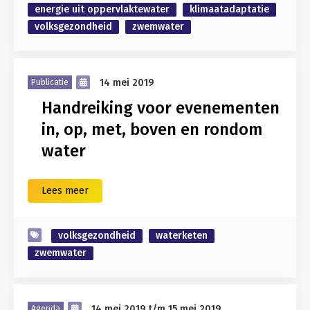
energie uit oppervlaktewater
klimaatadaptatie
volksgezondheid
zwemwater
14 mei 2019
Publicatie
Handreiking voor evenementen
in, op, met, boven en rondom
water
Lees meer
volksgezondheid
waterketen
zwemwater
14 mei 2019
t/m
15 mei 2019
Agenda