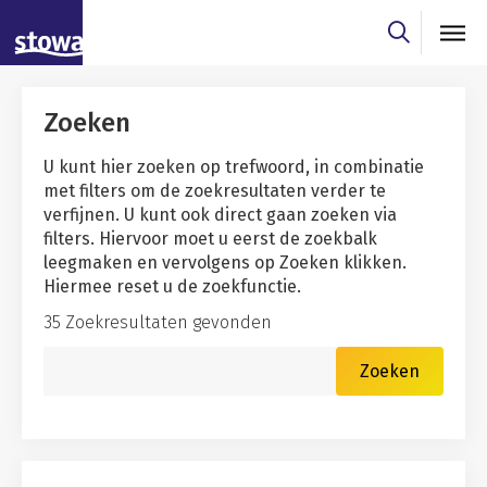
Skip to main content
Skip to main nav
Skip to zoekresultaten filter
Zoeken
U kunt hier zoeken op trefwoord, in combinatie
met filters om de zoekresultaten verder te
verfijnen. U kunt ook direct gaan zoeken via
filters. Hiervoor moet u eerst de zoekbalk
leegmaken en vervolgens op Zoeken klikken.
Hiermee reset u de zoekfunctie.
35 Zoekresultaten gevonden
Zoekwoord