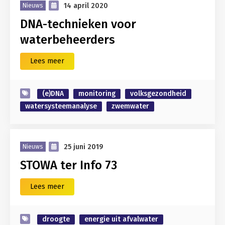
14 april 2020
Nieuws
DNA-technieken voor
waterbeheerders
Lees meer
(e)DNA
monitoring
volksgezondheid
watersysteemanalyse
zwemwater
25 juni 2019
Nieuws
STOWA ter Info 73
Lees meer
droogte
energie uit afvalwater