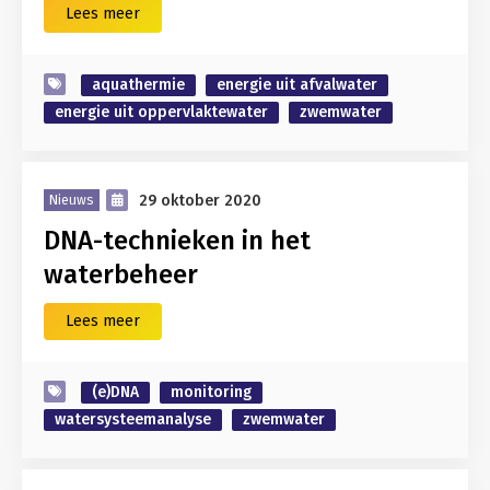
Lees meer
aquathermie
energie uit afvalwater
energie uit oppervlaktewater
zwemwater
29 oktober 2020
Nieuws
DNA-technieken in het
waterbeheer
Lees meer
(e)DNA
monitoring
watersysteemanalyse
zwemwater